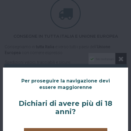
CONSEGNE IN TUTTA ITALIA E UNIONE EUROPEA
Consegniamo in
tutta Italia
e verso tutti i paesi dell'
Unione
Europea
con corriere espresso.
Non mostrare più
Spedizioni veloci, tracciabili e sicure.
Per proseguire la navigazione devi
essere maggiorenne
Dichiari di avere più di 18
anni?
RITIRO GRATUITO AL SUPERBAR
Abiti a San Giovanni in Persiceto o in uno dei paesi limitrofi, oppure