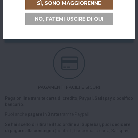
SÌ, SONO MAGGIORENNE
sei di passaggio e ci vuoi venire a trovare?
Puoi ritirare il tuo ordine direttamente al bar!
NO, FATEMI USCIRE DI QUI
Nel checkout scegli l'opzione di spedizione "Ritiro dell'ordine
presso Superbar".
PAGAMENTI FACILI E SICURI
Paga on line tramite carta di credito, Paypal, Satispay o bonifico
bancario.
Puoi anche
pagare in 3 rate
tramite Paypal!
Se hai scelto di ritirare il tuo ordine al Superbar, puoi decidere
di pagare alla consegna
(contanti, bancomat o carta, Satispay).