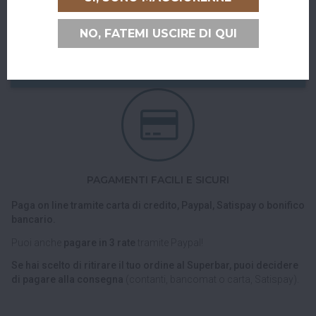
Puoi ritirare il tuo ordine direttamente al bar!
NO, FATEMI USCIRE DI QUI
Nel checkout scegli l'opzione di spedizione "Ritiro dell'ordine
presso Superbar".
PAGAMENTI FACILI E SICURI
Paga on line tramite carta di credito, Paypal, Satispay o bonifico
bancario.
Puoi anche
pagare in 3 rate
tramite Paypal!
Se hai scelto di ritirare il tuo ordine al Superbar, puoi decidere
di pagare alla consegna
(contanti, bancomat o carta, Satispay).