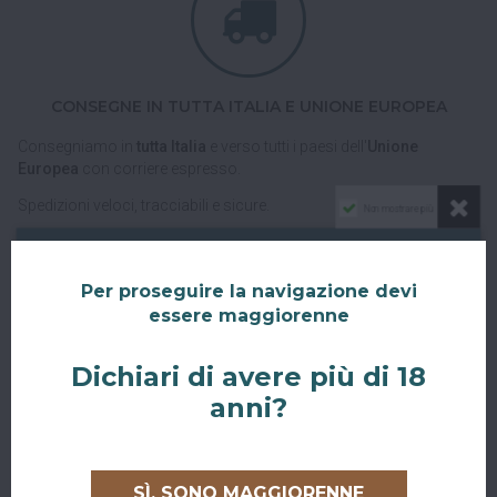
CONSEGNE IN TUTTA ITALIA E UNIONE EUROPEA
Consegniamo in
tutta Italia
e verso tutti i paesi dell'
Unione
Europea
con corriere espresso.
Spedizioni veloci, tracciabili e sicure.
Non mostrare più
Per proseguire la navigazione devi
essere maggiorenne
Dichiari di avere più di 18
anni?
RITIRO GRATUITO AL SUPERBAR
Abiti a San Giovanni in Persiceto o in uno dei paesi limitrofi, oppure
sei di passaggio e ci vuoi venire a trovare?
SÌ, SONO MAGGIORENNE