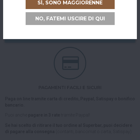
sei di passaggio e ci vuoi venire a trovare?
SÌ, SONO MAGGIORENNE
Puoi ritirare il tuo ordine direttamente al bar!
NO, FATEMI USCIRE DI QUI
Nel checkout scegli l'opzione di spedizione "Ritiro dell'ordine
presso Superbar".
PAGAMENTI FACILI E SICURI
Paga on line tramite carta di credito, Paypal, Satispay o bonifico
bancario.
Puoi anche
pagare in 3 rate
tramite Paypal!
Se hai scelto di ritirare il tuo ordine al Superbar, puoi decidere
di pagare alla consegna
(contanti, bancomat o carta, Satispay).