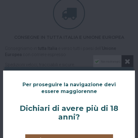
CONSEGNE IN TUTTA ITALIA E UNIONE EUROPEA
Consegniamo in
tutta Italia
e verso tutti i paesi dell'
Unione
Europea
con corriere espresso.
Non mostrare più
Spedizioni veloci, tracciabili e sicure.
Per proseguire la navigazione devi
essere maggiorenne
Dichiari di avere più di 18
anni?
RITIRO GRATUITO AL SUPERBAR
Abiti a San Giovanni in Persiceto o in uno dei paesi limitrofi, oppure