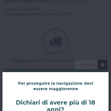
Spedizione gratuita in Italia
per ordini superiori a 79€.
Ordering from Europe?
The shipping is free for orders over 300€.
CONSEGNE IN TUTTA ITALIA E UNIONE EUROPEA
Non mostrare più
Consegniamo in
tutta Italia
e verso tutti i paesi dell'
Unione
Europea
con corriere espresso.
Spedizioni veloci, tracciabili e sicure.
Per proseguire la navigazione devi
essere maggiorenne
Dichiari di avere più di 18
anni?