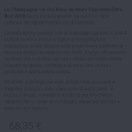
Lo Champagne 1er Cru Blanc de Noirs Empreinte Extra
Brut 2018
nasce esclusivamente da uve Pinot Noir
coltivate nei vigneti Premier Cru di Cumières.
La vinificazione avviene con un passaggio parziale in grandi
botti di rovere e senza svolgere la fermentazione
malolattica, scelta tecnica volta a mantenere inalterata la
tensione acida e la nitidezza del frutto. Il lungo affinamento
sui lieviti, che si protrae per circa cinque anni nelle cantine
scavate nel gesso, conferisce al sorso una struttura
profonda e una tessitura setosa.
All'olfatto si distinguono note di frutti rossi croccanti e
fragoline di bosco, unite a lievi cenni di pasticceria. In
bocca è ampio, minerale e dotato di una freschezza
vibrante che lo rende un compagno ideale per portate a
base di carni bianche.
68,35 €