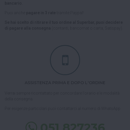
bancario.
Puoi anche
pagare in 3 rate
tramite Paypal!
Se hai scelto di ritirare il tuo ordine al Superbar, puoi decidere
di pagare alla consegna
(contanti, bancomat o carta, Satispay).
ASSISTENZA PRIMA E DOPO L'ORDINE
Verrai sempre ricontattato per concordare l'orario e le modalità
della consegna.
Per esigenze particolari puoi contattarci al numero di WhatsApp
051 827236