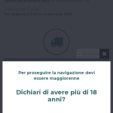
Spedizione gratuita in Italia
per ordini superiori a 79€.
Ordering from Europe?
The shipping is free for orders over 300€.
Non mostrare più
CONSEGNE IN TUTTA ITALIA E UNIONE EUROPEA
Consegniamo in
tutta Italia
e verso tutti i paesi dell'
Unione
Per proseguire la navigazione devi
Europea
con corriere espresso.
essere maggiorenne
Spedizioni veloci, tracciabili e sicure.
Dichiari di avere più di 18
anni?