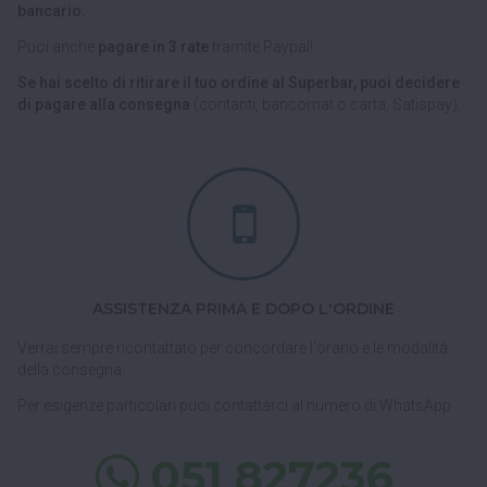
bancario.
Puoi anche
pagare in 3 rate
tramite Paypal!
Se hai scelto di ritirare il tuo ordine al Superbar, puoi decidere
di pagare alla consegna
(contanti, bancomat o carta, Satispay).
ASSISTENZA PRIMA E DOPO L'ORDINE
Verrai sempre ricontattato per concordare l'orario e le modalità
della consegna.
Per esigenze particolari puoi contattarci al numero di WhatsApp
051 827236