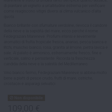
Mareneve è frutto di un’idea tanto semplice quanto audace,
di piantare un vigneto a un’altitudine estrema per verificare
come reagiscono vitigni diversi al clima vulcanico d’alta
quota.
Bianco brillante con sfumature verdoline, rievoca il candore
della neve e la sapidità del mare, ecco perché il nome
Fedegraziani Mareneve. Profumi intensi e lievemente
aromatici di frutta tropicale fresca, ananas, pesca bianca e
litchi, muschio bianco, rosa, granita al limone, pietra lavica e
sale. Al palato è armonico, estremamente fresco, fine e
verticale, salino e persistente. Ricorda la freschezza
candida della neve e la salinità del Mediterraneo.
Vino bianco fermo, Fedegraziani Mareneve si abbina molto
bene a piatti di pesce crudo, frutti di mare, ostriche,
crostacei e asparagi selvatici.
Non disponibile
109,00 €