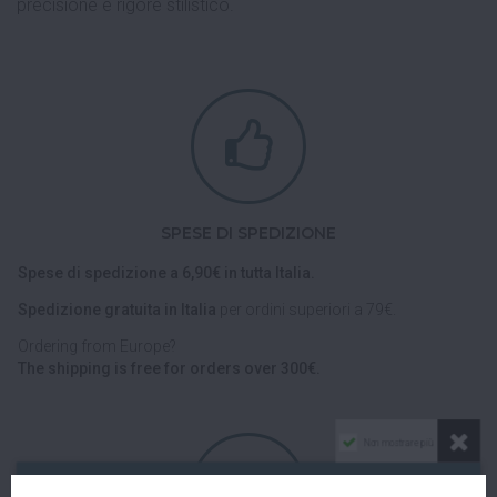
precisione e rigore stilistico.
SPESE DI SPEDIZIONE
Spese di spedizione a 6,90€ in tutta Italia.
Spedizione gratuita in Italia
per ordini superiori a 79€.
Ordering from Europe?
The shipping is free for orders over 300€.
Non mostrare più