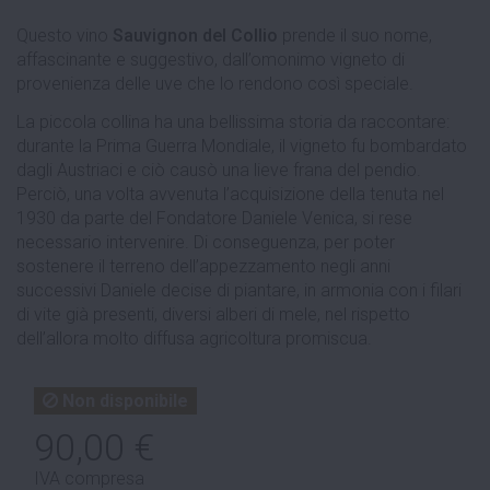
Questo vino
Sauvignon del Collio
prende il suo nome,
affascinante e suggestivo, dall’omonimo vigneto di
provenienza delle uve che lo rendono così speciale.
La piccola collina ha una bellissima storia da raccontare:
durante la Prima Guerra Mondiale, il vigneto fu bombardato
dagli Austriaci e ciò causò una lieve frana del pendio.
Perciò, una volta avvenuta l’acquisizione della tenuta nel
1930 da parte del Fondatore Daniele Venica, si rese
necessario intervenire. Di conseguenza, per poter
sostenere il terreno dell’appezzamento negli anni
successivi Daniele decise di piantare, in armonia con i filari
di vite già presenti, diversi alberi di mele, nel rispetto
dell’allora molto diffusa agricoltura promiscua.
Non disponibile
90,00 €
IVA compresa