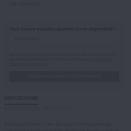
IVA compresa
Vuoi essere avvisato quando torna disponibile?
Acconsento al trattamento e alla conservazione dei miei dati personali
per le finalità indicate nella informativa sulla privacy (
Leggi la nostra
informativa sulla privacy
).
DESCRIZIONE
DETTAGLI DEL PRODOTTO
Il Sauvignon blanc è uno dei vitigni “internazionali” più
conosciuti a livello mondiale, amato dai friulani come un