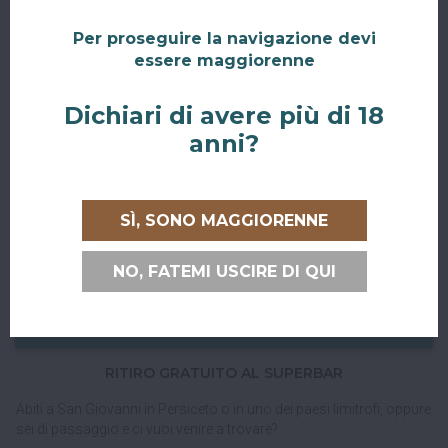
Per proseguire la navigazione devi
essere maggiorenne
CONSEGNE IN TUTTA ITALIA E UNIONE EUROPEA
Dichiari di avere più di 18
Consegniamo in
tutta Italia
e verso tutti i paesi dell'
Unione
anni?
Europea
con corriere espresso.
Spedizioni veloci, tracciabili e sicure.
SÌ, SONO MAGGIORENNE
NO, FATEMI USCIRE DI QUI
RITIRO GRATUITO AL SUPERBAR
Abiti a San Giovanni in Persiceto o in uno dei paesi limitrofi, oppure
sei di passaggio e ci vuoi venire a trovare?