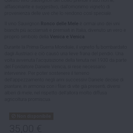
Questo vino Sauvignon del Collio prende il suo nome,
affascinante e suggestivo, dall’omonimo vigneto di
provenienza delle uve che lo rendono così speciale.
Il vino Sauvignon
Ronco delle Mele
è ormai uno dei vini
bianchi più acclamati e premiati in Italia, divenuto un vero e
proprio simbolo della
Venica e Venica
.
Durante la Prima Guerra Mondiale, il vigneto fu bombardato
dagli Austriaci e ciò causò una lieve frana del pendio. Una
volta avvenuta l’acquisizione della tenuta nel 1930 da parte
del Fondatore Daniele Venica, si rese necessario
intervenire. Per poter sostenere il terreno
dell’appezzamento negli anni successivi Daniele decise di
piantare, in armonia con i filari di vite già presenti, diversi
alberi di mele, nel rispetto dell’allora molto diffusa
agricoltura promiscua.
Non disponibile
35,00 €