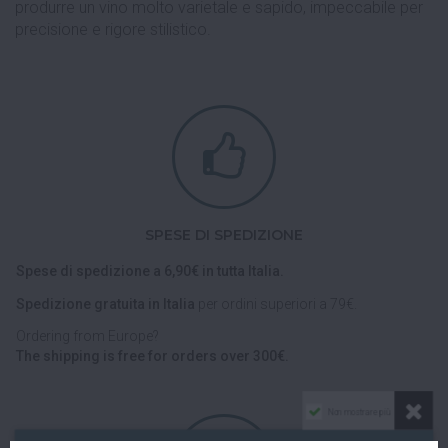
produrre un vino molto varietale e sapido, impeccabile per
precisione e rigore stilistico.
SPESE DI SPEDIZIONE
Spese di spedizione a 6,90€ in tutta Italia.
Spedizione gratuita in Italia
per ordini superiori a 79€.
Ordering from Europe?
The shipping is free for orders over 300€.
Non mostrare più