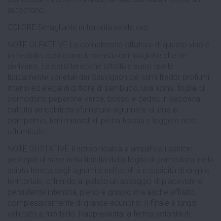
autoctono.
COLORE Smagliante in tonalità verde oro.
NOTE OLFATTIVE La complessità olfattiva di questo vino è
incredibile, così come le sensazioni magiche che ne
derivano. Le caratteristiche olfattive sono quelle
tipicamente varietali dei Sauvignon dei climi freddi: profumi
intensi ed eleganti di ﬁore di sambuco, uva spina, foglia di
pomodoro, peperone verde, bosso e cedro, in seconda
battuta arricchiti da sfumature agrumate di lime e
pompelmo, toni minerali di pietra focaia e leggere note
affumicate.
NOTE GUSTATIVE Il sorso ricalca e amplifica i sentori
percepiti al naso nella tipicità della foglia di pomodoro, nella
spinta fresca degli agrumi e nell’acidità e sapidità di origine
territoriale, offrendo al palato un assaggio di piacevole e
persistente intensità, pieno e grasso ma anche affilato,
complessivamente di grande equilibrio. Il finale è lungo,
vellutato e morbido. Rappresenta la ferma volontà di