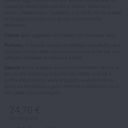
Quest’uvaggio storico, ottenuto da una miscela delle tre
varietà più tradizionali coltivate a Terlano, ossia Pinot
bianco, Chardonnay e Sauvignon, è prodotto fin da quando
fu fondata la cantina, ed è un vino estremamente
strutturato.
Colore:
giallo paglierino scintillante con sfumature verdi
Profumo:
Il Terlaner classico si distingue soprattutto per il
bouquet di mela verde e pesca bianca, ma anche per una
raffinata sfumatura di melissa e menta.
Sapore:
Anche al palato si avverte nettamente l’aroma di
pesca, che conferisce a questo vino molta vivacità. Il
profilo organolettico, assai articolato, scaturisce da un
gioco tra freschezza e gusto minerale, impreziosito da un
retrogusto assai prolungato.
24,70 €
IVA compresa