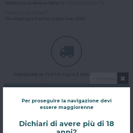
Spedizione gratuita in Italia
per ordini superiori a 79€.
Ordering from Europe?
The shipping is free for orders over 300€.
CONSEGNE IN TUTTA ITALIA E UNIONE EUROPEA
Non mostrare più
Consegniamo in
tutta Italia
e verso tutti i paesi dell'
Unione
Europea
con corriere espresso.
Per proseguire la navigazione devi
Spedizioni veloci, tracciabili e sicure.
essere maggiorenne
Dichiari di avere più di 18
anni?