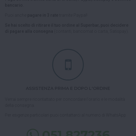
bancario.
Puoi anche
pagare in 3 rate
tramite Paypal!
Se hai scelto di ritirare il tuo ordine al Superbar, puoi decidere
di pagare alla consegna
(contanti, bancomat o carta, Satispay).
ASSISTENZA PRIMA E DOPO L'ORDINE
Verrai sempre ricontattato per concordare l'orario e le modalità
della consegna.
Per esigenze particolari puoi contattarci al numero di WhatsApp
051 827236