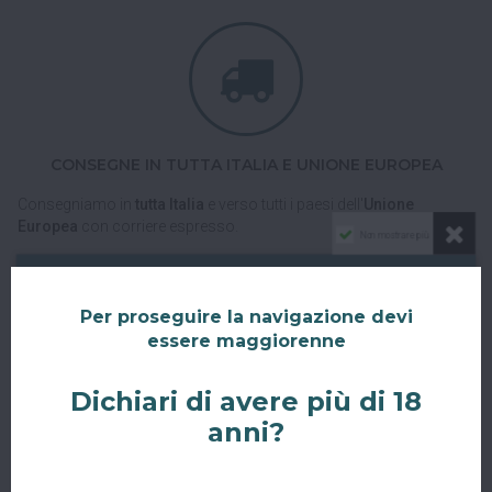
CONSEGNE IN TUTTA ITALIA E UNIONE EUROPEA
Consegniamo in
tutta Italia
e verso tutti i paesi dell'
Unione
Europea
con corriere espresso.
Non mostrare più
Spedizioni veloci, tracciabili e sicure.
Per proseguire la navigazione devi
essere maggiorenne
Dichiari di avere più di 18
anni?
RITIRO GRATUITO AL SUPERBAR