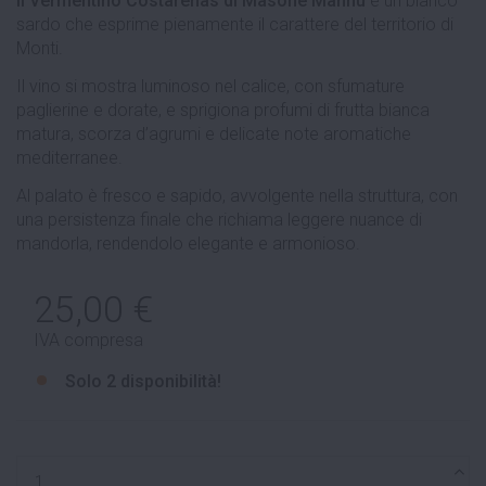
Il Vermentino Costarenas di Masone Mannu
è un bianco
sardo che esprime pienamente il carattere del territorio di
Monti.
Il vino si mostra luminoso nel calice, con sfumature
paglierine e dorate, e sprigiona profumi di frutta bianca
matura, scorza d’agrumi e delicate note aromatiche
mediterranee.
Al palato è fresco e sapido, avvolgente nella struttura, con
una persistenza finale che richiama leggere nuance di
mandorla, rendendolo elegante e armonioso.
25,00 €
IVA compresa
Solo
2 disponibilità!