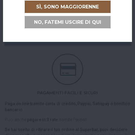
Abiti a San Giovanni in Persiceto o in uno dei paesi limitrofi, oppure
SÌ, SONO MAGGIORENNE
sei di passaggio e ci vuoi venire a trovare?
Puoi ritirare il tuo ordine direttamente al bar!
NO, FATEMI USCIRE DI QUI
Nel checkout scegli l'opzione di spedizione "Ritiro dell'ordine
presso Superbar".
PAGAMENTI FACILI E SICURI
Paga on line tramite carta di credito, Paypal, Satispay o bonifico
bancario.
Puoi anche
pagare in 3 rate
tramite Paypal!
Se hai scelto di ritirare il tuo ordine al Superbar, puoi decidere