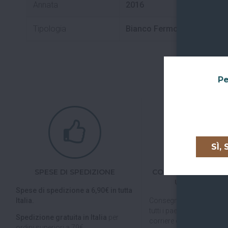
Annata
2016
Tipologia
Bianco Fermo
Pe
SÌ,
SPESE DI SPEDIZIONE
CONSEGNE IN TUTTA
UNIONE EURO
Spese di spedizione a 6,90€ in tutta
Italia.
Consegniamo in
tutta Ita
tutti i paesi dell'
Unione E
Spedizione gratuita in Italia
per
corriere espresso.
ordini superiori a 79€.