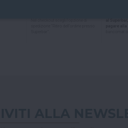
ili e sicure.
Puoi ritirare il tuo ordine
Paypal!
direttamente al bar!
Se hai scelto
Nel checkout scegli l'opzione di
al Superbar
spedizione "Ritiro dell'ordine presso
pagare all
Superbar".
bancomat o 
RIVITI ALLA NEWSL