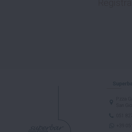
Registra
Superba
P.zza Ga
San Gio
051 82
+39 05