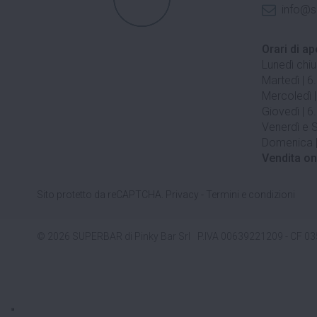
info@s
Orari di ap
Lunedì chi
Martedì | 6
Mercoledì |
Giovedì | 6
Venerdì e S
Domenica |
Vendita on
Sito protetto da reCAPTCHA.
Privacy
-
Termini e condizioni
© 2026 SUPERBAR di Pinky Bar Srl
P.IVA 00639221209 - CF 0