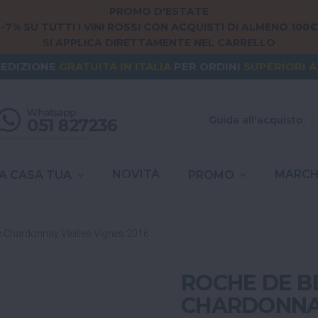
PROMO D'ESTATE
-7% SU TUTTI I VINI ROSSI CON ACQUISTI DI ALMENO 100€
SI APPLICA DIRETTAMENTE NEL CARRELLO
NG FROM
EUROPE
? THE SHIPPING IS
FREE
FOR ORDERS
PEDIZIONE
GRATUITA
IN ITALIA
PER ORDINI
SUPERIORI A
SPESE DI SPEDIZIONE A
6,90€
IN TUTTA
ITALIA
Guida all'acquisto
NOVITÀ
MARCH
A CASA TUA
PROMO
 Chardonnay Vieilles Vignes 2016
ROCHE DE B
CHARDONNAY