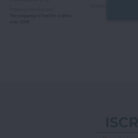
Spedizioni veloci, tracciab
Ordering from Europe?
The shipping is free for orders
over 300€.
ISC