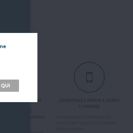
nne
 QUI
TI FACILI E SICURI
ASSISTENZA PRIMA E DOPO
L'ORDINE
 tramite carta di
pal, Satispay o bonifico
Verrai sempre ricontattato per
concordare l'orario e le modalità
della consegna.
pagare in 3 rate
tramite