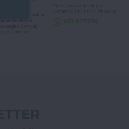
Per esigenze particolari puoi
contattarci al numero di WhatsApp
 di ritirare il tuo ordine
051 827236
, puoi decidere di
a consegna
(contanti,
carta, Satispay).
ETTER