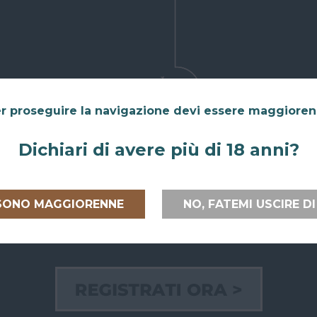
r proseguire la navigazione devi essere maggiore
Dichiari di avere più di 18 anni?
 SONO MAGGIORENNE
NO, FATEMI USCIRE DI
 ITALIA E
RITIRO GRATUITO AL
PAGAMEN
PEA
SUPERBAR
Paga on line
lia
e verso
Abiti a San Giovanni in Persiceto o in
credito, Pay
uropea
con
uno dei paesi limitrofi, oppure sei di
bancario.
passaggio e ci vuoi venire a trovare?
Puoi anche