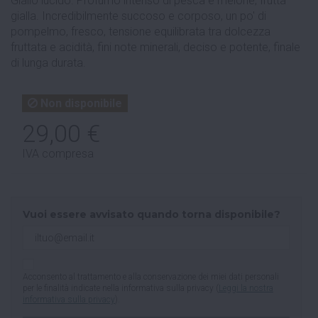
Giallo lucido. Profumo intenso di pesca e melone, frutta
gialla. Incredibilmente succoso e corposo, un po' di
pompelmo, fresco, tensione equilibrata tra dolcezza
fruttata e acidità, fini note minerali, deciso e potente, finale
di lunga durata.
Non disponibile
29,00 €
IVA compresa
Vuoi essere avvisato quando torna disponibile?
Acconsento al trattamento e alla conservazione dei miei dati personali
per le finalità indicate nella informativa sulla privacy (
Leggi la nostra
informativa sulla privacy
).