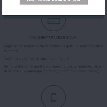
PAGAMENTI FACILI E SICURI
Paga on line tramite carta di credito, Paypal, Satispay o bonifico
bancario.
Puoi anche
pagare in 3 rate
tramite Paypal!
Se hai scelto di ritirare il tuo ordine al Superbar, puoi decidere
di pagare alla consegna
(contanti, bancomat o carta, Satispay).