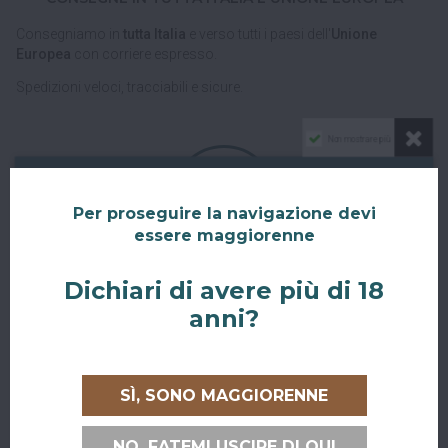
Consegniamo in
tutta Italia
e verso tutti i paesi dell'
Unione
Europea
con corriere espresso.
Spedizioni veloci, tracciabili e sicure.
Non mostrare più
Per proseguire la navigazione devi
essere maggiorenne
RITIRO GRATUITO AL SUPERBAR
Dichiari di avere più di 18
Abiti a San Giovanni in Persiceto o in uno dei paesi limitrofi, oppure
anni?
sei di passaggio e ci vuoi venire a trovare?
Puoi ritirare il tuo ordine direttamente al bar!
SÌ, SONO MAGGIORENNE
Nel checkout scegli l'opzione di spedizione "Ritiro dell'ordine
presso Superbar".
NO, FATEMI USCIRE DI QUI