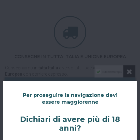
CONSEGNE IN TUTTA ITALIA E UNIONE EUROPEA
Consegniamo in
tutta Italia
e verso tutti i paesi dell'
Unione
Non mostrare più
Europea
con corriere espresso.
Spedizioni veloci, tracciabili e sicure.
Per proseguire la navigazione devi
essere maggiorenne
Dichiari di avere più di 18
anni?