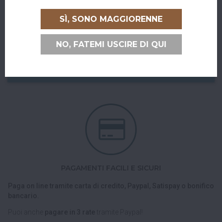
RITIRO GRATUITO AL SUPERBAR
SÌ, SONO MAGGIORENNE
Abiti a San Giovanni in Persiceto o in uno dei paesi limitrofi, oppure
sei di passaggio e ci vuoi venire a trovare?
NO, FATEMI USCIRE DI QUI
Puoi ritirare il tuo ordine direttamente al bar!
Nel checkout scegli l'opzione di spedizione "Ritiro dell'ordine
presso Superbar".
PAGAMENTI FACILI E SICURI
Paga on line tramite carta di credito, Paypal, Satispay o bonifico
bancario.
Puoi anche
pagare in 3 rate
tramite Paypal!