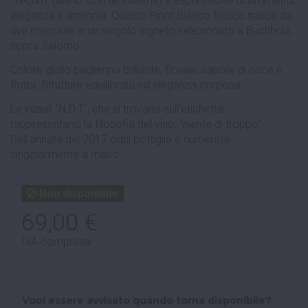
"Tecum" (latino: con te/insieme) è espressione di simmetria,
eleganza e armonia. Questo Pinot Bianco fresco nasce da
uve cresciute in un singolo vigneto selezionato a Buchholz,
sopra Salorno.
Colore giallo paglierino brillante, florale, sapore di noce e
frutta. Struttura equilibrata ed eleganza corposa
Le iniziali "N.D.T", che si trovano sull'etichetta,
rappresentano la filosofia del vino: "niente di troppo".
Dall'annata del 2017 ogni bottiglia è numerata
singolarmente a mano.
Non disponibile
69,00 €
IVA compresa
Vuoi essere avvisato quando torna disponibile?