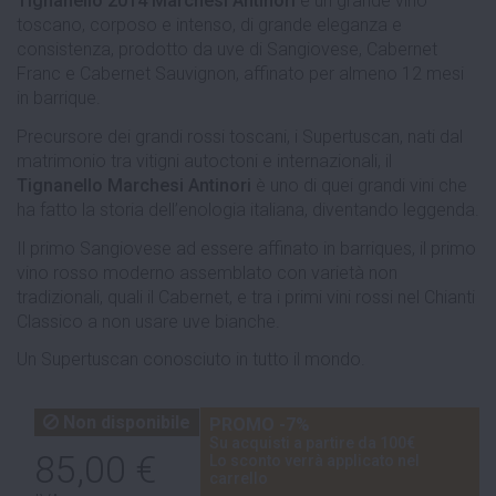
Tignanello 2014 Marchesi Antinori
è un grande vino
toscano, corposo e intenso, di grande eleganza e
consistenza, prodotto da uve di Sangiovese, Cabernet
Franc e Cabernet Sauvignon, affinato per almeno 12 mesi
in barrique.
Precursore dei grandi rossi toscani, i Supertuscan, nati dal
matrimonio tra vitigni autoctoni e internazionali, il
Tignanello Marchesi Antinori
è uno di quei grandi vini che
ha fatto la storia dell’enologia italiana, diventando leggenda.
Il primo Sangiovese ad essere affinato in barriques, il primo
vino rosso moderno assemblato con varietà non
tradizionali, quali il Cabernet, e tra i primi vini rossi nel Chianti
Classico a non usare uve bianche.
Un Supertuscan conosciuto in tutto il mondo.
Non disponibile
PROMO -7%
Su acquisti a partire da 100€
85,00 €
Lo sconto verrà applicato nel
carrello