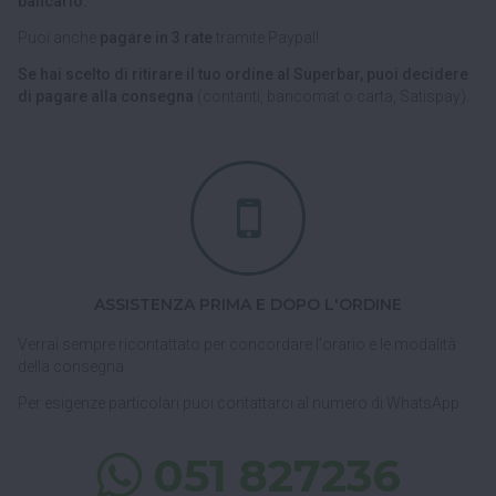
bancario.
Puoi anche
pagare in 3 rate
tramite Paypal!
Se hai scelto di ritirare il tuo ordine al Superbar, puoi decidere
di pagare alla consegna
(contanti, bancomat o carta, Satispay).
ASSISTENZA PRIMA E DOPO L'ORDINE
Verrai sempre ricontattato per concordare l'orario e le modalità
della consegna.
Per esigenze particolari puoi contattarci al numero di WhatsApp
051 827236