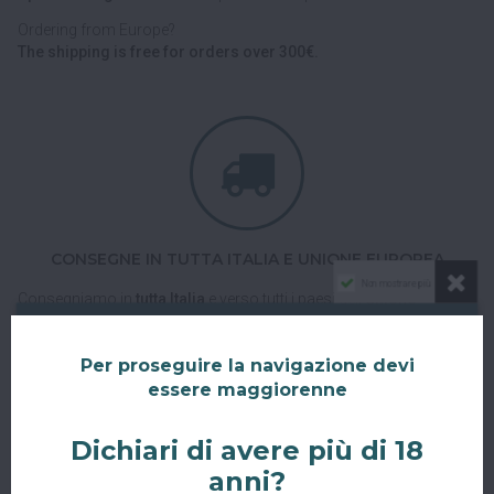
Ordering from Europe?
The shipping is free for orders over 300€.
CONSEGNE IN TUTTA ITALIA E UNIONE EUROPEA
Non mostrare più
Consegniamo in
tutta Italia
e verso tutti i paesi dell'
Unione
Europea
con corriere espresso.
Spedizioni veloci, tracciabili e sicure.
Per proseguire la navigazione devi
essere maggiorenne
Dichiari di avere più di 18
anni?