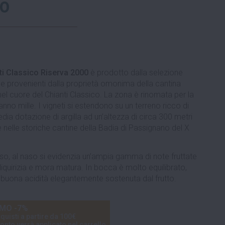
00
i Classico Riserva 2000
è prodotto dalla selezione
se provenienti dalla proprietà omonima della cantina
 nel cuore del Chianti Classico. La zona è rinomata per la
anno mille. I vigneti si estendono su un terreno ricco di
ia dotazione di argilla ad un’altezza di circa 300 metri
 nelle storiche cantine della Badia di Passignano del X
nso, al naso si evidenzia un’ampia gamma di note fruttate
liquirizia e mora matura. In bocca è molto equilibrato,
buona acidità elegantemente sostenuta dal frutto.
MO -7%
quisti a partire da 100€
onto verrà applicato nel carrello