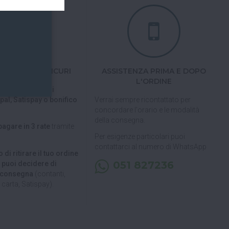
TI FACILI E SICURI
ASSISTENZA PRIMA E DOPO
L'ORDINE
 tramite carta di
pal, Satispay o bonifico
Verrai sempre ricontattato per
concordare l'orario e le modalità
della consegna.
pagare in 3 rate
tramite
Per esigenze particolari puoi
contattarci al numero di WhatsApp
 di ritirare il tuo ordine
051 827236
, puoi decidere di
a consegna
(contanti,
carta, Satispay).