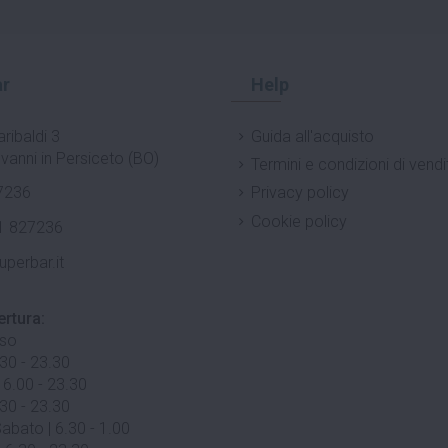
r
Help
ribaldi 3
Guida all'acquisto
vanni in Persiceto (BO)
Termini e condizioni di vendi
7236
Privacy policy
Cookie policy
1 827236
uperbar.it
ertura:
uso
.30 - 23.30
 6.00 - 23.30
.30 - 23.30
abato | 6.30 - 1.00