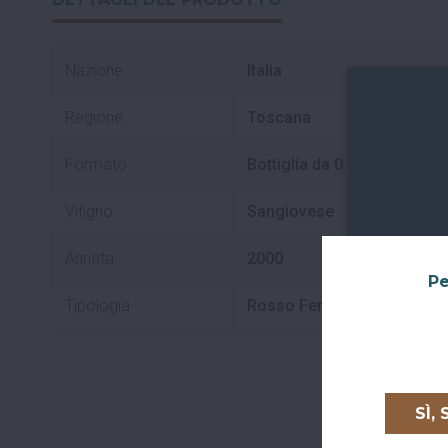
Nazione
Italia
Regione
Toscana
Formato
Bottiglia da 0.75 L
Vitigno
Sangiovese
Annata
2000
Pe
Tipologia
Rosso Fermo
SÌ,