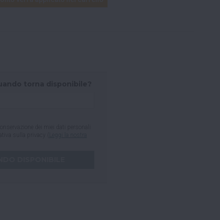
uando torna disponibile?
onservazione dei miei dati personali
mativa sulla privacy (
Leggi la nostra