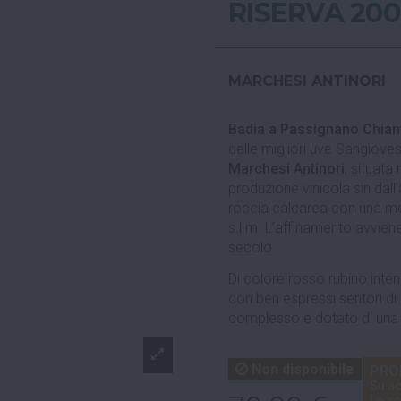
RISERVA 20
MARCHESI ANTINORI
Badia a Passignano Chiant
delle migliori uve Sangiove
Marchesi Antinori
, situata
produzione vinicola sin dall’
roccia calcarea con una med
s.l.m. L’affinamento avviene
secolo.
Di colore rosso rubino inte
con ben espressi sentori di 
complesso e dotato di una 
Non disponibile
PRO
Su ac
Lo sc