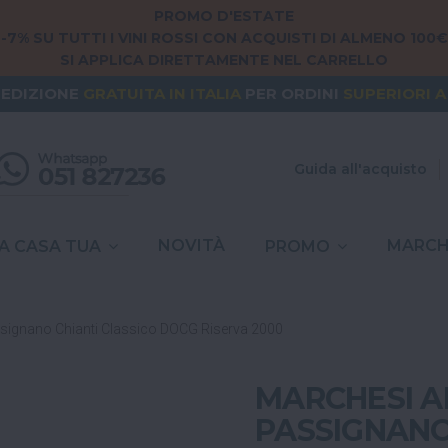
PROMO D'ESTATE
-7% SU TUTTI I VINI ROSSI CON ACQUISTI DI ALMENO 100€
SI APPLICA DIRETTAMENTE NEL CARRELLO
NG FROM
EUROPE
? THE SHIPPING IS
FREE
FOR ORDERS
PEDIZIONE
GRATUITA
IN ITALIA
PER ORDINI
SUPERIORI A
SPESE DI SPEDIZIONE A
6,90€
IN TUTTA
ITALIA
Guida all'acquisto
NOVITÀ
MARCH
A CASA TUA
PROMO
assignano Chianti Classico DOCG Riserva 2000
MARCHESI AN
PASSIGNANO