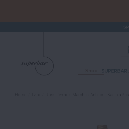
ORDERI
S
Shop
SUPERBAR 
Home
I vini
Rossi fermi
Marchesi Antinori - Badia a P