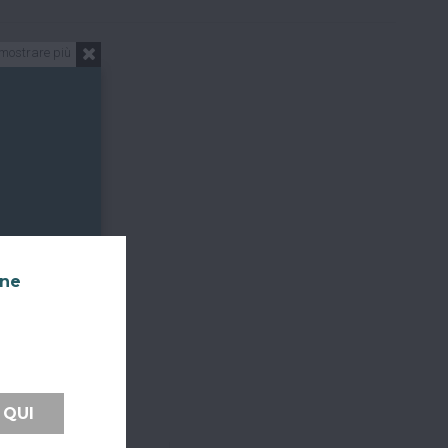
mostrare più
nne
 QUI