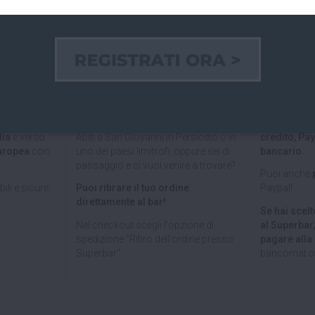
 ITALIA E
RITIRO GRATUITO AL
PAGAMEN
PEA
SUPERBAR
Paga on line
lia
e verso
Abiti a San Giovanni in Persiceto o in
credito, Pay
uropea
con
uno dei paesi limitrofi, oppure sei di
bancario.
passaggio e ci vuoi venire a trovare?
Puoi anche
ili e sicure.
Puoi ritirare il tuo ordine
Paypal!
direttamente al bar!
Se hai scelto
Nel checkout scegli l'opzione di
al Superbar
spedizione "Ritiro dell'ordine presso
pagare all
Superbar".
bancomat o 