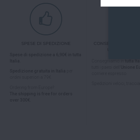
SPESE DI SPEDIZIONE
CONSEGNE IN TUTTA
UNIONE EURO
Spese di spedizione a 6,90€ in tutta
Italia.
Consegniamo in
tutta Ita
tutti i paesi dell'
Unione E
Spedizione gratuita in Italia
per
corriere espresso.
ordini superiori a 79€.
Spedizioni veloci, tracciab
Ordering from Europe?
The shipping is free for orders
over 300€.