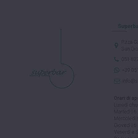
Superba
P.zza Ga
San Gio
051 82
+39 05
info@s
Orari di ap
Lunedì chi
Martedì | 6
Mercoledì |
Giovedì | 6
Venerdì e S