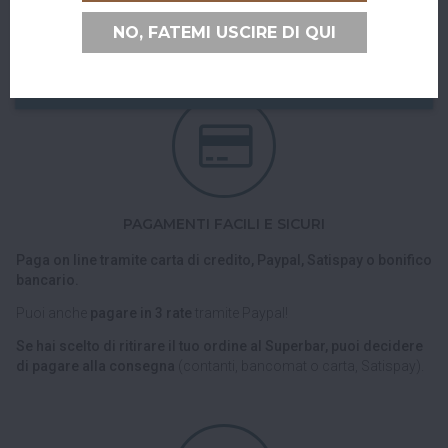
Nel checkout scegli l'opzione di spedizione "Ritiro dell'ordine
NO, FATEMI USCIRE DI QUI
presso Superbar".
PAGAMENTI FACILI E SICURI
Paga on line tramite carta di credito, Paypal, Satispay o bonifico
bancario.
Puoi anche
pagare in 3 rate
tramite Paypal!
Se hai scelto di ritirare il tuo ordine al Superbar, puoi decidere
di pagare alla consegna
(contanti, bancomat o carta, Satispay).