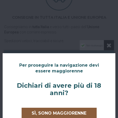
CONSEGNE IN TUTTA ITALIA E UNIONE EUROPEA
Consegniamo in
tutta Italia
e verso tutti i paesi dell'
Unione
Europea
con corriere espresso.
Spedizioni veloci, tracciabili e sicure.
Non mostrare più
Per proseguire la navigazione devi
essere maggiorenne
Dichiari di avere più di 18
RITIRO GRATUITO AL SUPERBAR
anni?
Abiti a San Giovanni in Persiceto o in uno dei paesi limitrofi, oppure
sei di passaggio e ci vuoi venire a trovare?
SÌ, SONO MAGGIORENNE
Puoi ritirare il tuo ordine direttamente al bar!