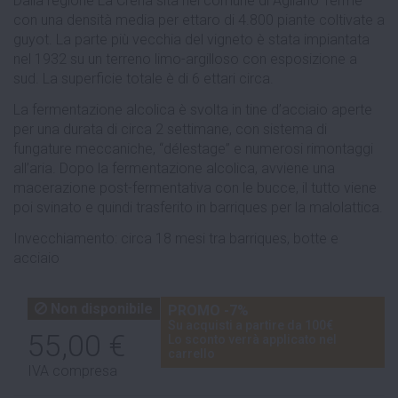
Dalla regione La Crena sita nel comune di Agliano Terme
con una densità media per ettaro di 4.800 piante coltivate a
guyot. La parte più vecchia del vigneto è stata impiantata
nel 1932 su un terreno limo-argilloso con esposizione a
sud. La superficie totale è di 6 ettari circa.
La fermentazione alcolica è svolta in tine d’acciaio aperte
per una durata di circa 2 settimane, con sistema di
fungature meccaniche, “délestage” e numerosi rimontaggi
all’aria. Dopo la fermentazione alcolica, avviene una
macerazione post-fermentativa con le bucce, il tutto viene
poi svinato e quindi trasferito in barriques per la malolattica.
Invecchiamento: circa 18 mesi tra barriques, botte e
acciaio
Non disponibile
PROMO -7%
Su acquisti a partire da 100€
55,00 €
Lo sconto verrà applicato nel
carrello
IVA compresa