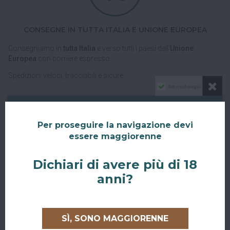
CONSEGNE IN TUTTA ITALIA E UNIONE EUROPEA
Consegniamo in
tutta Italia
e verso tutti i paesi dell'
Unione
Europea
con corriere espresso.
Spedizioni veloci, tracciabili e sicure.
Non mostrare più
Per proseguire la navigazione devi
essere maggiorenne
Dichiari di avere più di 18
RITIRO GRATUITO AL SUPERBAR
anni?
Abiti a San Giovanni in Persiceto o in uno dei paesi limitrofi, oppure
sei di passaggio e ci vuoi venire a trovare?
SÌ, SONO MAGGIORENNE
Puoi ritirare il tuo ordine direttamente al bar!