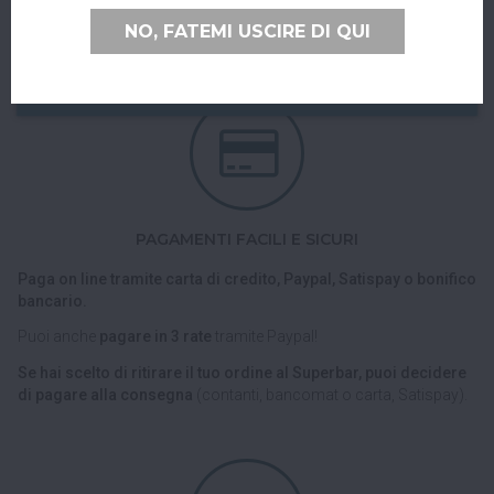
Nel checkout scegli l'opzione di spedizione "Ritiro dell'ordine
NO, FATEMI USCIRE DI QUI
presso Superbar".
PAGAMENTI FACILI E SICURI
Paga on line tramite carta di credito, Paypal, Satispay o bonifico
bancario.
Puoi anche
pagare in 3 rate
tramite Paypal!
Se hai scelto di ritirare il tuo ordine al Superbar, puoi decidere
di pagare alla consegna
(contanti, bancomat o carta, Satispay).