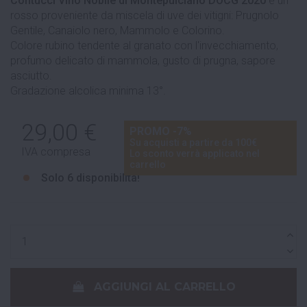
Contucci Vino Nobile di Montepulciano DOCG 2020
è un
rosso proveniente da miscela di uve dei vitigni: Prugnolo
Gentile, Canaiolo nero, Mammolo e Colorino.
Colore rubino tendente al granato con l'invecchiamento,
profumo delicato di mammola, gusto di prugna, sapore
asciutto.
Gradazione alcolica minima 13°.
29,00 €
PROMO -7%
Su acquisti a partire da 100€
IVA compresa
Lo sconto verrà applicato nel
carrello
Solo
6 disponibilità!
AGGIUNGI AL CARRELLO