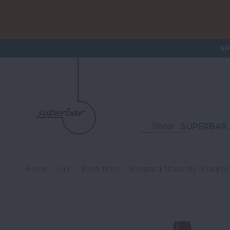
ORDERI
S
Shop
SUPERBAR 
Home
I vini
Rossi fermi
Abbazia di Novacella - Praepos