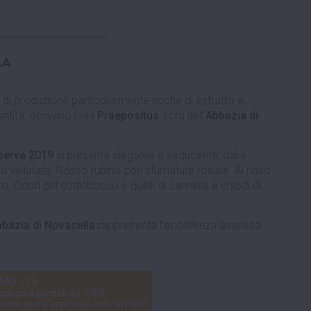
LA
e di produzione particolarmente ricche di estratto e
tità, derivano i vini
Praepositus
, i cru dell’
Abbazia di
serva 2019
si presenta elegante e seducente, dalla
tura vellutata. Rosso rubino con sfumature rosate. Al naso
o. Odori del sottobosco e quelli di cannella e chiodi di
bazia di Novacella
rappresenta l’eccellenza assoluta
MO -7%
quisti a partire da 100€
onto verrà applicato nel carrello