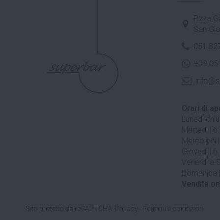
P.zza Ga
San Gio
051 82
+39 05
info@s
Orari di ap
Lunedì chi
Martedì | 6
Mercoledì |
Giovedì | 6
Venerdì e S
Domenica |
Vendita on
Sito protetto da reCAPTCHA.
Privacy
-
Termini e condizioni