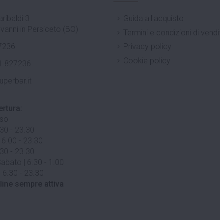
ribaldi 3
Guida all'acquisto
vanni in Persiceto (BO)
Termini e condizioni di vendi
7236
Privacy policy
Cookie policy
1 827236
uperbar.it
ertura:
uso
.30 - 23.30
 6.00 - 23.30
.30 - 23.30
abato | 6.30 - 1.00
 6.30 - 23.30
line sempre attiva