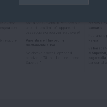
 ITALIA E
RITIRO GRATUITO AL
PAGAMEN
PEA
SUPERBAR
Paga on line
lia
e verso
Abiti a San Giovanni in Persiceto o in
credito, Pay
uropea
con
uno dei paesi limitrofi, oppure sei di
bancario.
passaggio e ci vuoi venire a trovare?
Puoi anche
ili e sicure.
Puoi ritirare il tuo ordine
Paypal!
direttamente al bar!
Se hai scelto
Nel checkout scegli l'opzione di
al Superbar
spedizione "Ritiro dell'ordine presso
pagare all
Superbar".
bancomat o 