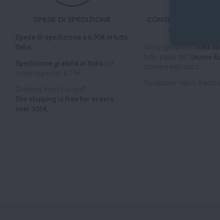
SPESE DI SPEDIZIONE
CONSEGNE IN TUTTA
UNIONE EURO
Spese di spedizione a 6,90€ in tutta
Italia.
Consegniamo in
tutta Ita
tutti i paesi dell'
Unione E
Spedizione gratuita in Italia
per
corriere espresso.
ordini superiori a 79€.
Spedizioni veloci, tracciab
Ordering from Europe?
The shipping is free for orders
over 300€.