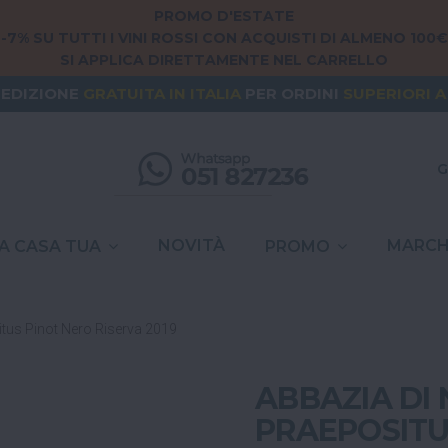
PROMO D'ESTATE
-7% SU TUTTI I VINI ROSSI CON ACQUISTI DI ALMENO 100€
SI APPLICA DIRETTAMENTE NEL CARRELLO
NG FROM
EUROPE
? THE SHIPPING IS
FREE
FOR ORDERS
PEDIZIONE
GRATUITA
IN ITALIA
PER ORDINI
SUPERIORI A
SPESE DI SPEDIZIONE A
6,90€
IN TUTTA
ITALIA
G
NOVITÀ
MARCH
A CASA TUA
PROMO
itus Pinot Nero Riserva 2019
ABBAZIA DI 
PRAEPOSITU