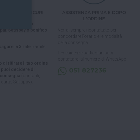
TI FACILI E SICURI
ASSISTENZA PRIMA E DOPO
L'ORDINE
 tramite carta di
pal, Satispay o bonifico
Verrai sempre ricontattato per
concordare l'orario e le modalità
della consegna.
pagare in 3 rate
tramite
Per esigenze particolari puoi
contattarci al numero di WhatsApp
 di ritirare il tuo ordine
051 827236
, puoi decidere di
a consegna
(contanti,
carta, Satispay).