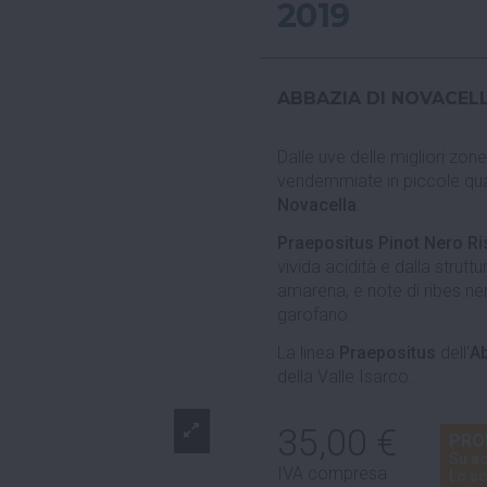
2019
ABBAZIA DI NOVACEL
Dalle uve delle migliori zon
vendemmiate in piccole quan
Novacella
.
Praepositus Pinot Nero Ri
vivida acidità e dalla strut
amarena, e note di ribes ner
garofano.
La linea
Praepositus
dell'
Ab
della Valle Isarco.
35,00 €
PRO
Su ac
IVA compresa
Lo sc