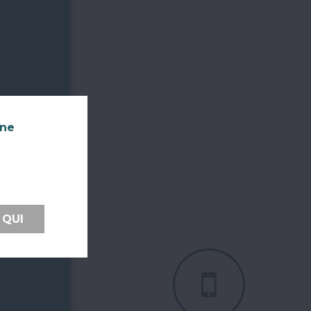
nne
 QUI