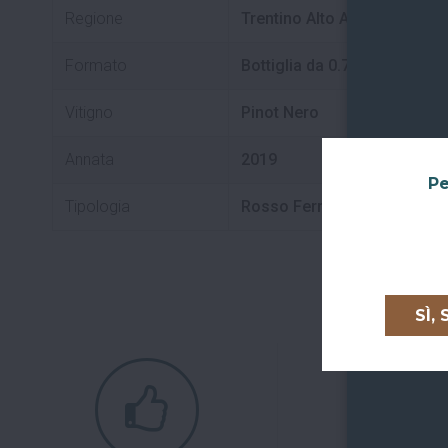
Regione
Trentino Alto Adige
Formato
Bottiglia da 0.75 L
Vitigno
Pinot Nero
Annata
2019
Pe
Tipologia
Rosso Fermo
SÌ,