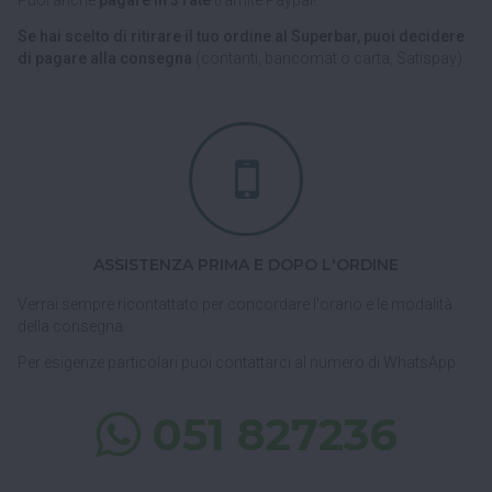
Puoi anche
pagare in 3 rate
tramite Paypal!
Se hai scelto di ritirare il tuo ordine al Superbar, puoi decidere
di pagare alla consegna
(contanti, bancomat o carta, Satispay).
ASSISTENZA PRIMA E DOPO L'ORDINE
Verrai sempre ricontattato per concordare l'orario e le modalità
della consegna.
Per esigenze particolari puoi contattarci al numero di WhatsApp
051 827236