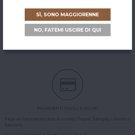
RITIRO GRATUITO AL SUPERBAR
SÌ, SONO MAGGIORENNE
Abiti a San Giovanni in Persiceto o in uno dei paesi limitrofi, oppure
sei di passaggio e ci vuoi venire a trovare?
NO, FATEMI USCIRE DI QUI
Puoi ritirare il tuo ordine direttamente al bar!
Nel checkout scegli l'opzione di spedizione "Ritiro dell'ordine
presso Superbar".
PAGAMENTI FACILI E SICURI
Paga on line tramite carta di credito, Paypal, Satispay o bonifico
bancario.