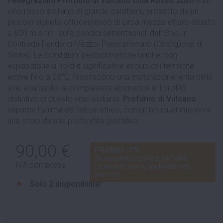
Fedegraziani Profumo di Vulcano Etna Rosso 2020
è un
vino rosso siciliano di grande carattere, prodotto da un
piccolo vigneto ottocentesco di circa mezzo ettaro situato
a 600 m s.l.m. sulle pendici settentrionali dell’Etna, in
Contrada Feudo di Mezzo, Passopisciaro (Castiglione di
Sicilia). Le condizioni pedoclimatiche uniche, con
esposizione a nord e significative escursioni termiche
estive fino a 28°C, favoriscono una maturazione lenta delle
uve, esaltando la complessità aromatica e il profilo
distintivo di questo vino siciliano.
Profumo di Vulcano
esprime l’anima del terroir etneo, con un bouquet intenso e
una straordinaria profondità gustativa.
90,00 €
PROMO -7%
Su acquisti a partire da 100€
IVA compresa
Lo sconto verrà applicato nel
carrello
Solo
2 disponibilità!