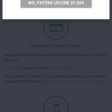
NO, FATEMI USCIRE DI QUI
PAGAMENTI FACILI E SICURI
Paga on line tramite carta di credito, Paypal, Satispay o bonifico
bancario.
Puoi anche
pagare in 3 rate
tramite Paypal!
Se hai scelto di ritirare il tuo ordine al Superbar, puoi decidere
di pagare alla consegna
(contanti, bancomat o carta, Satispay).