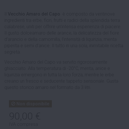
Il
Vecchio Amaro del Capo
è composto da ventinove
ingredienti tra erbe, fiori, frutti e radici della splendida terra
calabrese, uniti per offrire un’intensa esperienza di piacere.
Il gusto dolceamaro delle arance, la delicatezza del fiore
d’arancio e della camomilla, l’intensità di liquirizia, menta
piperita e semi d’anice. Il tutto in una sola, inimitabile ricetta
segreta.
Vecchio Amaro del Capo va servito rigorosamente
ghiacciato. Alla temperatura di -20°C, menta, anice e
liquirizia emergono in tutta la loro forza, mentre le erbe
creano un fresco e seducente tappeto sensoriale. Gusta
questo storico amaro nel formato da 3 litri.
Non disponibile
90,00 €
IVA compresa