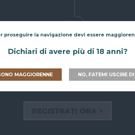
r proseguire la navigazione devi essere maggiore
Dichiari di avere più di 18 anni?
 SONO MAGGIORENNE
NO, FATEMI USCIRE DI
 ITALIA E
RITIRO GRATUITO AL
PAGAMEN
PEA
SUPERBAR
Paga on line
lia
e verso
Abiti a San Giovanni in Persiceto o in
credito, Pay
uropea
con
uno dei paesi limitrofi, oppure sei di
bancario.
passaggio e ci vuoi venire a trovare?
Puoi anche
ili e sicure.
Puoi ritirare il tuo ordine
Paypal!
direttamente al bar!
Se hai scelto
Nel checkout scegli l'opzione di
al Superbar