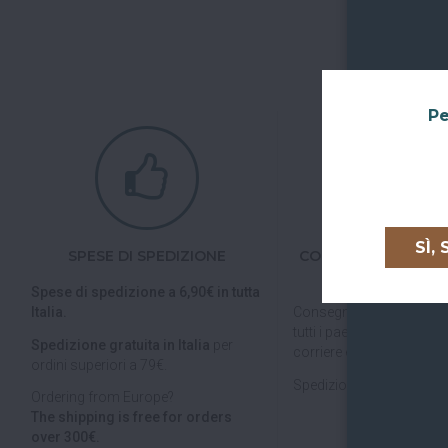
Pe
SÌ,
SPESE DI SPEDIZIONE
CONSEGNE IN TUTTA
UNIONE EURO
Spese di spedizione a 6,90€ in tutta
Italia.
Consegniamo in
tutta Ita
tutti i paesi dell'
Unione E
Spedizione gratuita in Italia
per
corriere espresso.
ordini superiori a 79€.
Spedizioni veloci, tracciab
Ordering from Europe?
The shipping is free for orders
over 300€.