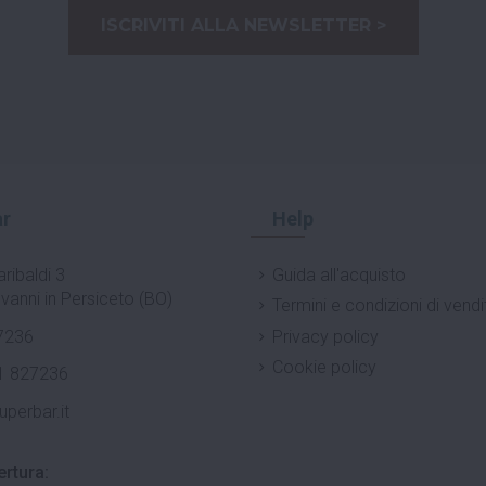
ISCRIVITI ALLA NEWSLETTER >
r
Help
ribaldi 3
Guida all'acquisto
vanni in Persiceto (BO)
Termini e condizioni di vendi
7236
Privacy policy
Cookie policy
1 827236
uperbar.it
ertura: