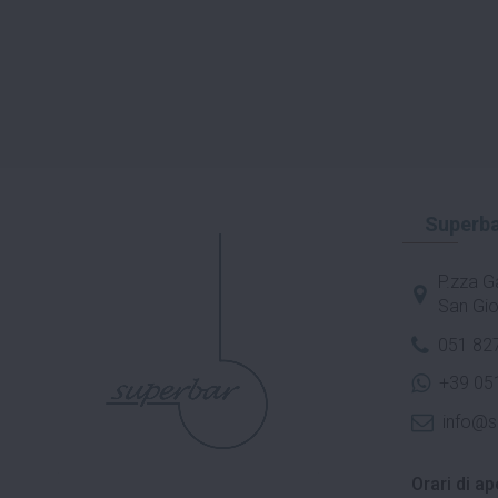
Superba
P.zza Ga
San Gio
051 82
+39 05
info@s
Orari di ap