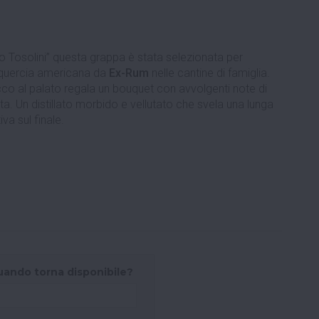
do Tosolini” questa grappa è stata selezionata per
i quercia americana da
Ex-Rum
nelle cantine di famiglia.
co al palato regala un bouquet con avvolgenti note di
ita. Un distillato morbido e vellutato che svela una lunga
va sul finale.
uando torna disponibile?