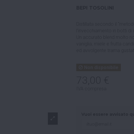
BEPI TOSOLINI
Distillata secondo il “meto
l’invecchiamento in botti d
Un accurato blend molto ric
vaniglia, miele e frutta cand
ed avvolgente trama gustati
Non disponibile
73,00 €
IVA compresa
Vuoi essere avvisato q