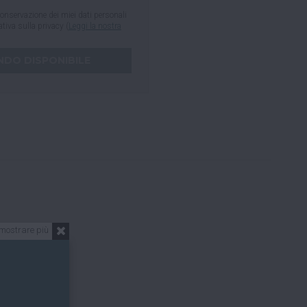
onservazione dei miei dati personali
mativa sulla privacy (
Leggi la nostra
mostrare più