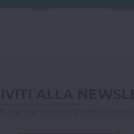
spedizione "Ritiro dell'ordine presso
pagare all
Superbar".
bancomat o 
RIVITI ALLA NEWSL
ti ora per ricevere il codice scont