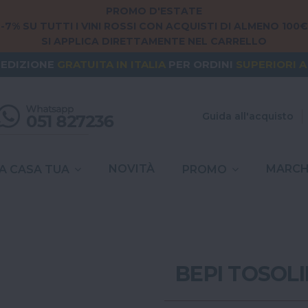
PROMO D'ESTATE
-7% SU TUTTI I VINI ROSSI CON ACQUISTI DI ALMENO 100€
SI APPLICA DIRETTAMENTE NEL CARRELLO
NG FROM
EUROPE
? THE SHIPPING IS
FREE
FOR ORDERS
PEDIZIONE
GRATUITA
IN ITALIA
PER ORDINI
SUPERIORI A
SPESE DI SPEDIZIONE A
6,90€
IN TUTTA
ITALIA
Guida all'acquisto
NOVITÀ
MARCH
A CASA TUA
PROMO
BEPI TOSOLI