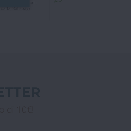
a consegna
(contanti,
carta, Satispay).
ETTER
o di 10€!