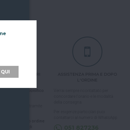
nne
 QUI
TI FACILI E SICURI
ASSISTENZA PRIMA E DOPO
L'ORDINE
 tramite carta di
pal, Satispay o bonifico
Verrai sempre ricontattato per
concordare l'orario e le modalità
della consegna.
pagare in 3 rate
tramite
Per esigenze particolari puoi
contattarci al numero di WhatsApp
 di ritirare il tuo ordine
051 827236
, puoi decidere di