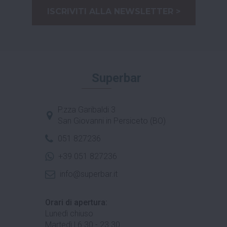
ISCRIVITI ALLA NEWSLETTER >
Superbar
P.zza Garibaldi 3
San Giovanni in Persiceto (BO)
051 827236
+39 051 827236
info@superbar.it
Orari di apertura:
Lunedì chiuso
Martedì | 6.30 - 23.30