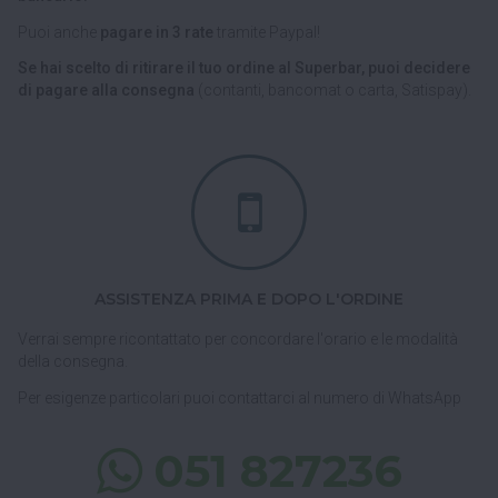
Puoi anche
pagare in 3 rate
tramite Paypal!
Se hai scelto di ritirare il tuo ordine al Superbar, puoi decidere
di pagare alla consegna
(contanti, bancomat o carta, Satispay).
ASSISTENZA PRIMA E DOPO L'ORDINE
Verrai sempre ricontattato per concordare l'orario e le modalità
della consegna.
Per esigenze particolari puoi contattarci al numero di WhatsApp
051 827236