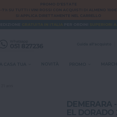
PROMO D'ESTATE
-7% SU TUTTI I VINI ROSSI CON ACQUISTI DI ALMENO 100€
SI APPLICA DIRETTAMENTE NEL CARRELLO
NG FROM
EUROPE
? THE SHIPPING IS
FREE
FOR ORDERS
PEDIZIONE
GRATUITA
IN ITALIA
PER ORDINI
SUPERIORI A
SPESE DI SPEDIZIONE A
6,90€
IN TUTTA
ITALIA
Guida all'acquisto
NOVITÀ
MARCH
A CASA TUA
PROMO
 21 anni
DEMERARA -
EL DORADO 