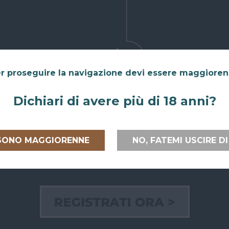
r proseguire la navigazione devi essere maggiore
Dichiari di avere più di 18 anni?
 SONO MAGGIORENNE
NO, FATEMI USCIRE DI
 ITALIA E
RITIRO GRATUITO AL
PAGAMEN
PEA
SUPERBAR
Paga on line
lia
e verso
Abiti a San Giovanni in Persiceto o in
credito, Pay
uropea
con
uno dei paesi limitrofi, oppure sei di
bancario.
passaggio e ci vuoi venire a trovare?
Puoi anche
ili e sicure.
Puoi ritirare il tuo ordine
Paypal!