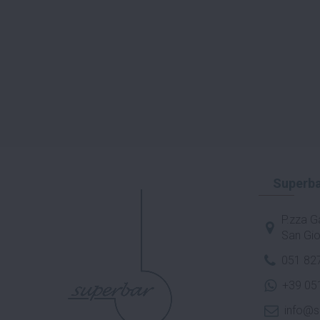
Superba
P.zza Ga
San Gio
051 82
+39 05
info@s