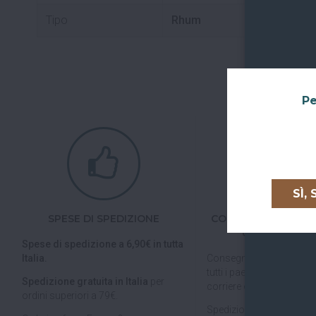
Tipo
Rhum
Pe
SÌ,
SPESE DI SPEDIZIONE
CONSEGNE IN TUTTA
UNIONE EURO
Spese di spedizione a 6,90€ in tutta
Italia.
Consegniamo in
tutta Ita
tutti i paesi dell'
Unione E
Spedizione gratuita in Italia
per
corriere espresso.
ordini superiori a 79€.
Spedizioni veloci, tracciab