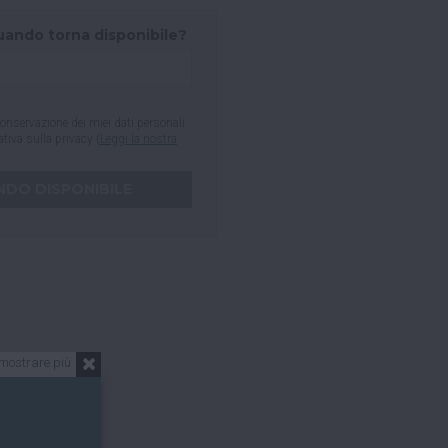
uando torna disponibile?
onservazione dei miei dati personali
mativa sulla privacy (
Leggi la nostra
mostrare più