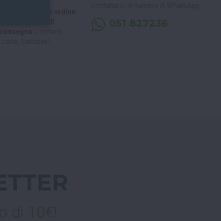
contattarci al numero di WhatsApp
 di ritirare il tuo ordine
051 827236
, puoi decidere di
a consegna
(contanti,
carta, Satispay).
ETTER
o di 10€!