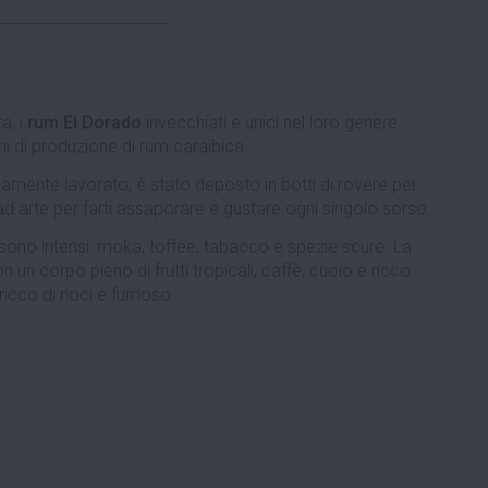
a, i
rum El Dorado
invecchiati e unici nel loro genere
i di produzione di rum caraibica.
ccamente lavorato, è stato deposto in botti di rovere per
d arte per farti assaporare e gustare ogni singolo sorso.
sono intensi: moka, toffee, tabacco e spezie scure. La
n un corpo pieno di frutti tropicali, caffè, cuoio e ricco
 ricco di noci e fumoso.