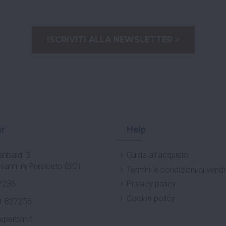
ISCRIVITI ALLA NEWSLETTER >
r
Help
ribaldi 3
Guida all'acquisto
vanni in Persiceto (BO)
Termini e condizioni di vendi
7236
Privacy policy
Cookie policy
1 827236
uperbar.it