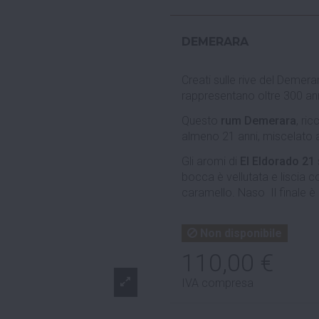
DEMERARA
Creati sulle rive del Demerar
rappresentano oltre 300 ann
Questo
rum
Demerara
, ri
almeno 21 anni, miscelato a
Gli aromi di
El Eldorado 21
bocca è vellutata e liscia co
caramello. Naso Il finale è
Non disponibile
110,00 €
IVA compresa