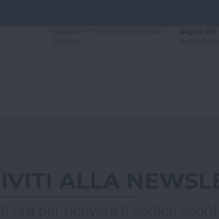
direttamente al bar!
Se hai scelto
Nel checkout scegli l'opzione di
al Superbar
spedizione "Ritiro dell'ordine presso
pagare all
Superbar".
bancomat o 
RIVITI ALLA NEWSL
ti ora per ricevere il codice scont