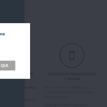
nne
 QUI
TI FACILI E SICURI
ASSISTENZA PRIMA E DOPO
L'ORDINE
 tramite carta di
pal, Satispay o bonifico
Verrai sempre ricontattato per
concordare l'orario e le modalità
della consegna.
pagare in 3 rate
tramite
Per esigenze particolari puoi