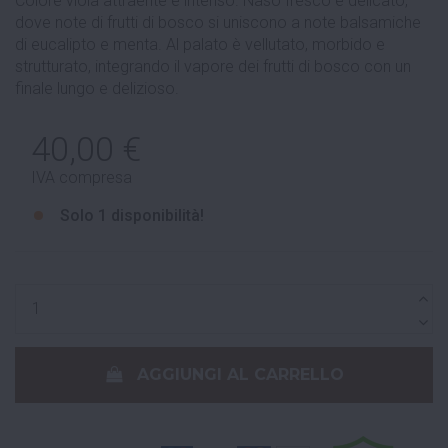
Colore viola attraente e intenso. Naso fresco e delicato,
dove note di frutti di bosco si uniscono a note balsamiche
di eucalipto e menta. Al palato è vellutato, morbido e
strutturato, integrando il vapore dei frutti di bosco con un
finale lungo e delizioso.
40,00 €
IVA compresa
Solo
1 disponibilità!
AGGIUNGI AL CARRELLO