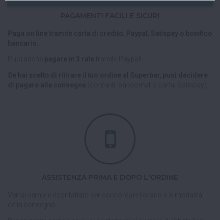
PAGAMENTI FACILI E SICURI
Paga on line tramite carta di credito, Paypal, Satispay o bonifico
bancario.
Puoi anche
pagare in 3 rate
tramite Paypal!
Se hai scelto di ritirare il tuo ordine al Superbar, puoi decidere
di pagare alla consegna
(contanti, bancomat o carta, Satispay).
ASSISTENZA PRIMA E DOPO L'ORDINE
Verrai sempre ricontattato per concordare l'orario e le modalità
della consegna.