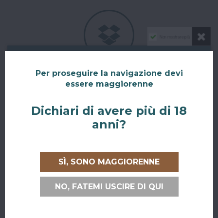
Non mostrare più
RITIRO GRATUITO AL SUPERBAR
Per proseguire la navigazione devi
essere maggiorenne
Abiti a San Giovanni in Persiceto o in uno dei paesi limitrofi, oppure
sei di passaggio e ci vuoi venire a trovare?
Dichiari di avere più di 18
Puoi ritirare il tuo ordine direttamente al bar!
anni?
Nel checkout scegli l'opzione di spedizione "Ritiro dell'ordine
presso Superbar".
SÌ, SONO MAGGIORENNE
NO, FATEMI USCIRE DI QUI