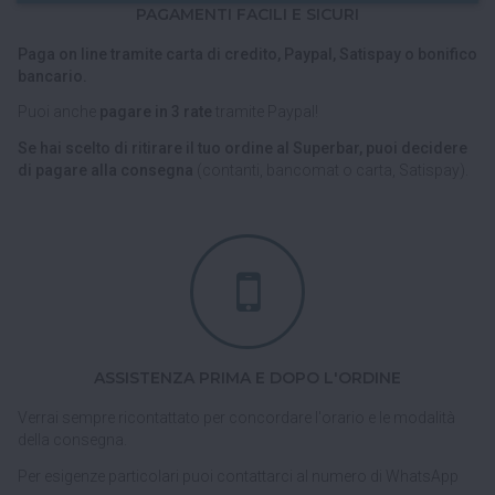
PAGAMENTI FACILI E SICURI
Paga on line tramite carta di credito, Paypal, Satispay o bonifico
bancario.
Puoi anche
pagare in 3 rate
tramite Paypal!
Se hai scelto di ritirare il tuo ordine al Superbar, puoi decidere
di pagare alla consegna
(contanti, bancomat o carta, Satispay).
ASSISTENZA PRIMA E DOPO L'ORDINE
Verrai sempre ricontattato per concordare l'orario e le modalità
della consegna.
Per esigenze particolari puoi contattarci al numero di WhatsApp