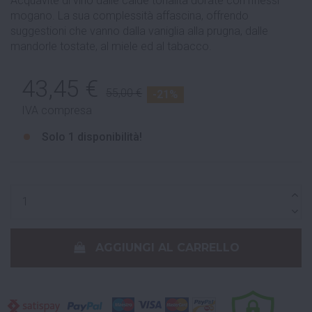
Acquavite di vino dalle calde tonalità dorate con riflessi
mogano. La sua complessità affascina, offrendo
suggestioni che vanno dalla vaniglia alla prugna, dalle
mandorle tostate, al miele ed al tabacco.
43,45 €
55,00 €
-21%
IVA compresa
Solo
1 disponibilità!
AGGIUNGI AL CARRELLO