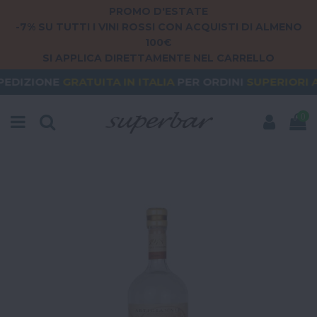
PROMO D'ESTATE
-7% SU TUTTI I VINI ROSSI CON ACQUISTI DI ALMENO
100€
SI APPLICA DIRETTAMENTE NEL CARRELLO
RATUITA
IN ITALIA
PER ORDINI
SUPERIORI A 79€
O
0