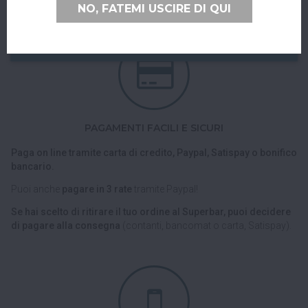
NO, FATEMI USCIRE DI QUI
PAGAMENTI FACILI E SICURI
Paga on line tramite carta di credito, Paypal, Satispay o bonifico
bancario.
Puoi anche
pagare in 3 rate
tramite Paypal!
Se hai scelto di ritirare il tuo ordine al Superbar, puoi decidere
di pagare alla consegna
(contanti, bancomat o carta, Satispay).