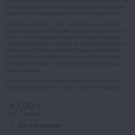
La Grappa Agricola Bepi Tosolini è una grappa agricola che
viene distillata entro 48 ore dalla pigiatura per mantenere
inalterati i profumi intensi della vinaccia a bacca rossa.
Una piena gradazione – 50° – destinata ad un pubblico
maturo ed esigente che va alla ricerca di un distillato forte e
deciso e di un’eleganza che parla di un tempo passato,
vera nobiltà contadina. Ottenuta da una varietà di vinacce
fresche di uve Cabernet e Merlot, Grappa Agricola Bepi
Tosolini ha un corpo intenso, con sentori di uva sultanina,
frutti di bosco maturi molto persistenti grazie alla quasi
piena gradazione.
Si consiglia di servire la grappa della Distilleria Tosolini a
temperatura ambiente nel classico bicchiere a tulipano.
47,00 €
IVA compresa
Solo
3 disponibilità!