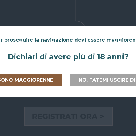
r proseguire la navigazione devi essere maggiore
Dichiari di avere più di 18 anni?
 SONO MAGGIORENNE
NO, FATEMI USCIRE DI
 ITALIA E
RITIRO GRATUITO AL
PAGAMEN
PEA
SUPERBAR
Paga on line
lia
e verso
Abiti a San Giovanni in Persiceto o in
credito, Pay
uropea
con
uno dei paesi limitrofi, oppure sei di
bancario.
passaggio e ci vuoi venire a trovare?
Puoi anche
ili e sicure.
Puoi ritirare il tuo ordine
Paypal!
direttamente al bar!