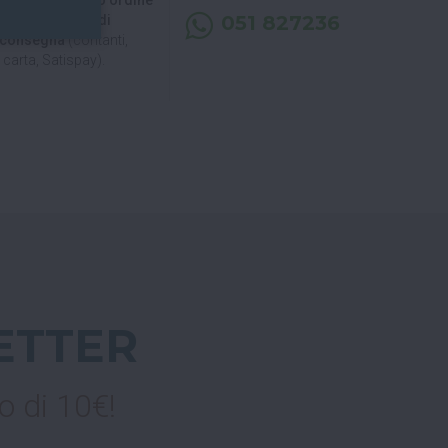
 di ritirare il tuo ordine
051 827236
, puoi decidere di
a consegna
(contanti,
carta, Satispay).
ETTER
o di 10€!