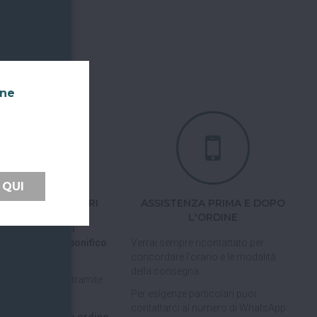
nne
 QUI
TI FACILI E SICURI
ASSISTENZA PRIMA E DOPO
L'ORDINE
 tramite carta di
pal, Satispay o bonifico
Verrai sempre ricontattato per
concordare l'orario e le modalità
della consegna.
pagare in 3 rate
tramite
Per esigenze particolari puoi
contattarci al numero di WhatsApp