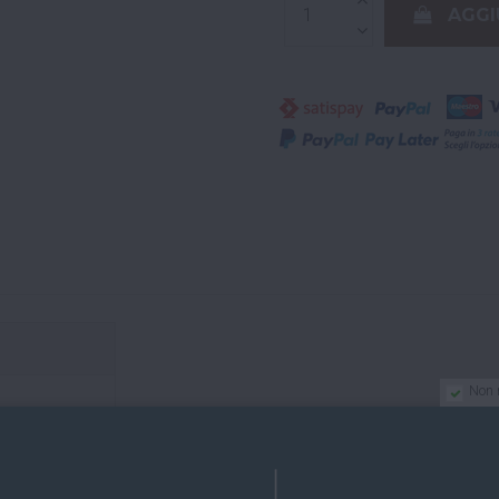
AGGI
Non 