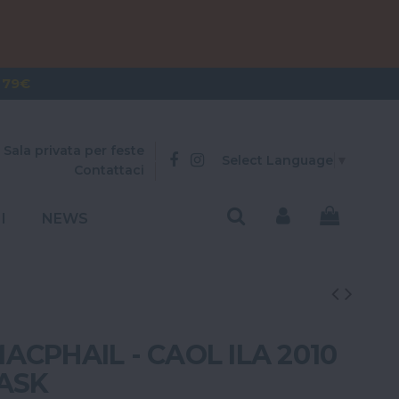
OVER 300€
 79€
Sala privata per feste
Select Language
▼
Contattaci
I
NEWS
CPHAIL - CAOL ILA 2010
CASK