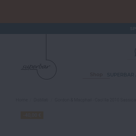
ORDERI
S
Shop
SUPERBAR 
Home
Distillati
Gordon & Macphail - Caol Ila 2010 Sassica
-40,00 €