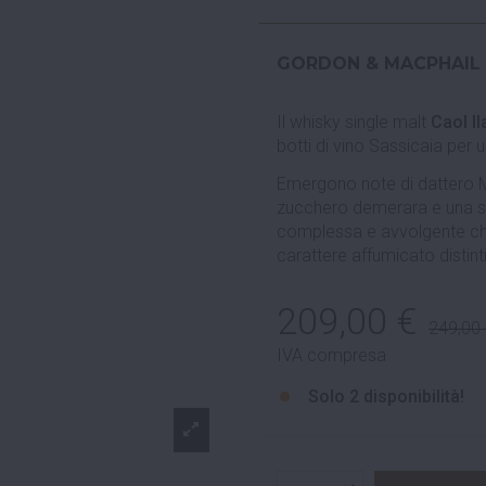
GORDON & MACPHAIL
Il whisky single malt
Caol Il
botti di vino Sassicaia per 
Emergono note di dattero Med
zucchero demerara e una sot
complessa e avvolgente che 
carattere affumicato distint
209,00 €
249,00
IVA compresa
Solo
2 disponibilità!