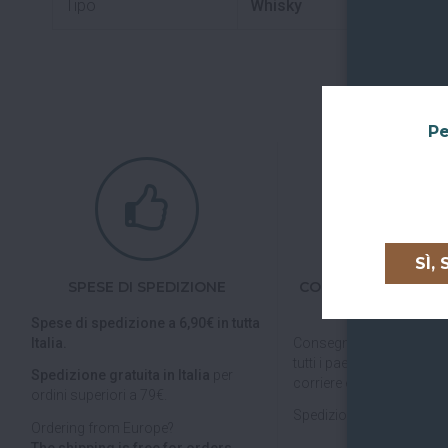
Tipo
Whisky
Pe
SÌ,
SPESE DI SPEDIZIONE
CONSEGNE IN TUTTA
UNIONE EURO
Spese di spedizione a 6,90€ in tutta
Italia.
Consegniamo in
tutta Ita
tutti i paesi dell'
Unione E
Spedizione gratuita in Italia
per
corriere espresso.
ordini superiori a 79€.
Spedizioni veloci, tracciab
Ordering from Europe?