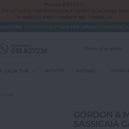
PROMO D'ESTATE
-7% SU TUTTI I VINI ROSSI CON ACQUISTI DI ALMENO 100€
SI APPLICA DIRETTAMENTE NEL CARRELLO
NG FROM
EUROPE
? THE SHIPPING IS
FREE
FOR ORDERS
PEDIZIONE
GRATUITA
IN ITALIA
PER ORDINI
SUPERIORI A
SPESE DI SPEDIZIONE A
6,90€
IN TUTTA
ITALIA
Guida all'acquisto
NOVITÀ
MARCH
A CASA TUA
PROMO
ia Cask
GORDON & MA
SASSICAIA 