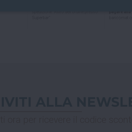
Se hai scelto
Nel checkout scegli l'opzione di
al Superbar
spedizione "Ritiro dell'ordine presso
pagare all
Superbar".
bancomat o 
RIVITI ALLA NEWSL
ti ora per ricevere il codice scont