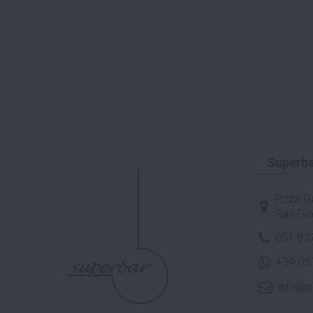
Superba
P.zza Ga
San Gio
051 82
+39 05
info@s