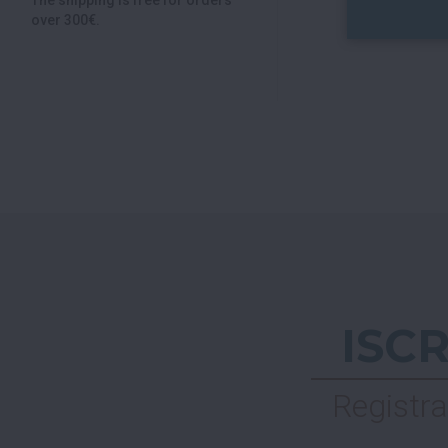
The shipping is free for orders
over 300€.
ISC
Registra