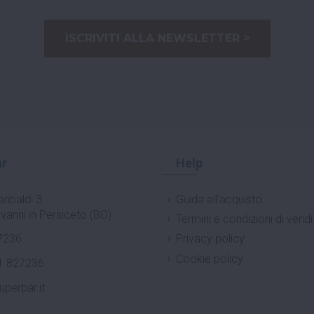
ISCRIVITI ALLA NEWSLETTER >
r
Help
ribaldi 3
Guida all'acquisto
vanni in Persiceto (BO)
Termini e condizioni di vendi
7236
Privacy policy
Cookie policy
1 827236
uperbar.it