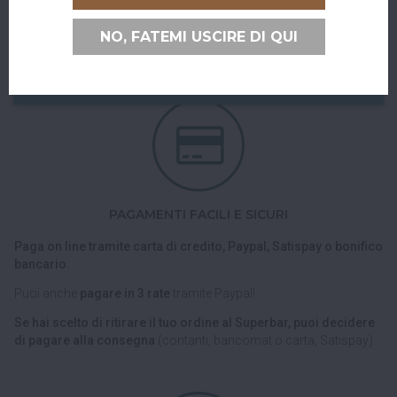
Puoi ritirare il tuo ordine direttamente al bar!
Nel checkout scegli l'opzione di spedizione "Ritiro dell'ordine
NO, FATEMI USCIRE DI QUI
presso Superbar".
PAGAMENTI FACILI E SICURI
Paga on line tramite carta di credito, Paypal, Satispay o bonifico
bancario.
Puoi anche
pagare in 3 rate
tramite Paypal!
Se hai scelto di ritirare il tuo ordine al Superbar, puoi decidere
di pagare alla consegna
(contanti, bancomat o carta, Satispay).