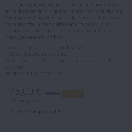
Invecchiato prima in botti di rovere americano ex bourbon
prima di essere finito in quattro diversi tipi di botti di sherry:
Palo Cortado; Fino; Crema; e Pedro Ximenez. La miscela
risultante offre un naso deliziosamente secco, quasi
nocciolato, con un gusto ricco e fruttato e un finale
meravigliosamente morbido.
Colore: Ambrato chiaro con riflessi rossi
Profumo: fruttato e nocciolato
Bocca: Ricco e fruttato con una consistenza asciutta e
vellutata.
Finitura: Finitura a trama lunga
75,00 €
90,00 €
-15,00 €
IVA compresa
Solo
2 disponibilità!