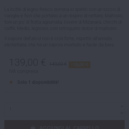
La botte di legno fresco domina lo spirito con un tocco di
vaniglia e fiori che portano a un respiro di nettare; Maltosio,
toni un po' di frutta agrumata, rovere di Mizunara, chicchi di
caffè; Medio, legnoso, con retrogusto dolce di maltosio.
Il sapore dell'alcol non è così forte, rispetto all'annata
etichettata, che ha un sapore morbido e facile da bere.
139,00 €
149,00 €
-10,00 €
IVA compresa
Solo
1 disponibilità!
AGGIUNGI AL CARRELLO