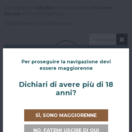
Consegniamo in
tutta Italia
e verso tutti i paesi dell'
Unione
Europea
con corriere espresso.
Spedizioni veloci, tracciabili e sicure.
Non mostrare più
Per proseguire la navigazione devi
essere maggiorenne
RITIRO GRATUITO AL SUPERBAR
Dichiari di avere più di 18
Abiti a San Giovanni in Persiceto o in uno dei paesi limitrofi, oppure
anni?
sei di passaggio e ci vuoi venire a trovare?
Puoi ritirare il tuo ordine direttamente al bar!
Nel checkout scegli l'opzione di spedizione "Ritiro dell'ordine
SÌ, SONO MAGGIORENNE
presso Superbar".
NO, FATEMI USCIRE DI QUI