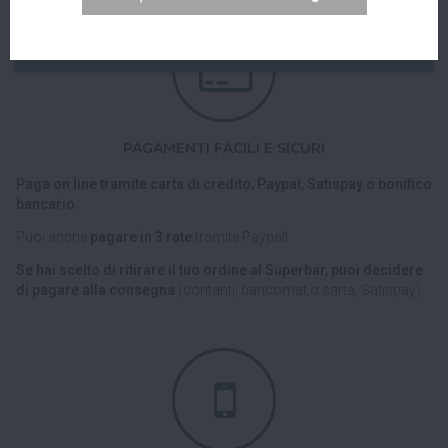
PAGAMENTI FACILI E SICURI
Paga on line tramite carta di credito, Paypal, Satispay o bonifico
bancario.
Puoi anche
pagare in 3 rate
tramite Paypal!
Se hai scelto di ritirare il tuo ordine al Superbar, puoi decidere
di pagare alla consegna
(contanti, bancomat o carta, Satispay).