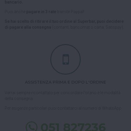
bancario.
Puoi anche
pagare in 3 rate
tramite Paypal!
Se hai scelto di ritirare il tuo ordine al Superbar, puoi decidere
di pagare alla consegna
(contanti, bancomat o carta, Satispay).
ASSISTENZA PRIMA E DOPO L'ORDINE
Verrai sempre ricontattato per concordare l'orario e le modalità
della consegna.
Per esigenze particolari puoi contattarci al numero di WhatsApp
051 827236