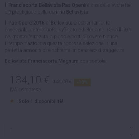
Il
Franciacorta Bellavista Pas Operé
è una delle etichette
più prestigiose della cantina
Bellavista
.
Il
Pas Operé 2016
di
Bellavista
è estremamente
essenziale, determinato, raffinato ed elegante. Circa il 50%
del mosto fermenta in piccole botti di rovere bianco.
Il tempo trasforma questa rigorosa selezione in una
perfetta armonia che richiama un pensiero di saggezza.
Bellavista Franciacorta Magnum
con scatola.
134,10 €
149,00 €
-10%
IVA compresa
Solo
1 disponibilità!