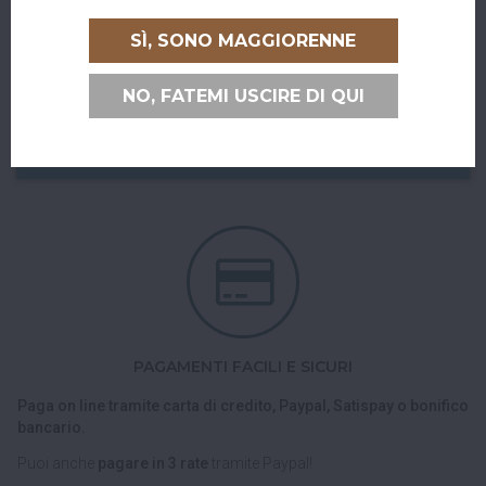
RITIRO GRATUITO AL SUPERBAR
SÌ, SONO MAGGIORENNE
Abiti a San Giovanni in Persiceto o in uno dei paesi limitrofi, oppure
sei di passaggio e ci vuoi venire a trovare?
NO, FATEMI USCIRE DI QUI
Puoi ritirare il tuo ordine direttamente al bar!
Nel checkout scegli l'opzione di spedizione "Ritiro dell'ordine
presso Superbar".
PAGAMENTI FACILI E SICURI
Paga on line tramite carta di credito, Paypal, Satispay o bonifico
bancario.
Puoi anche
pagare in 3 rate
tramite Paypal!