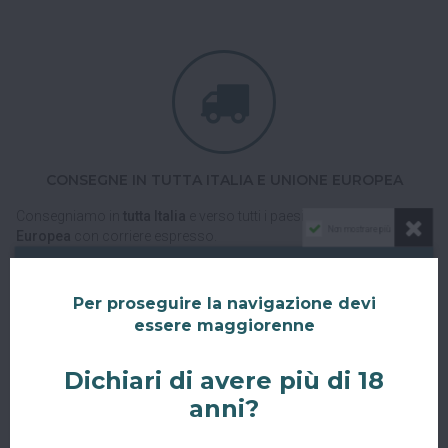
CONSEGNE IN TUTTA ITALIA E UNIONE EUROPEA
Consegniamo in
tutta Italia
e verso tutti i paesi dell'
Unione
Non mostrare più
Europea
con corriere espresso.
Spedizioni veloci, tracciabili e sicure.
Per proseguire la navigazione devi
essere maggiorenne
Dichiari di avere più di 18
anni?