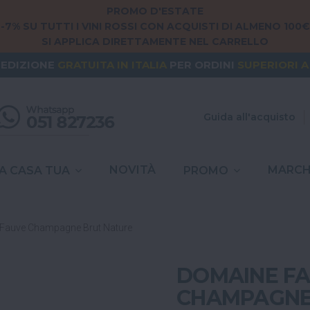
PROMO D'ESTATE
-7% SU TUTTI I VINI ROSSI CON ACQUISTI DI ALMENO 100€
SI APPLICA DIRETTAMENTE NEL CARRELLO
NG FROM
EUROPE
? THE SHIPPING IS
FREE
FOR ORDERS
PEDIZIONE
GRATUITA
IN ITALIA
PER ORDINI
SUPERIORI A
SPESE DI SPEDIZIONE A
6,90€
IN TUTTA
ITALIA
Guida all'acquisto
NOVITÀ
MARCH
A CASA TUA
PROMO
- Fauve Champagne Brut Nature
DOMAINE FA
CHAMPAGNE