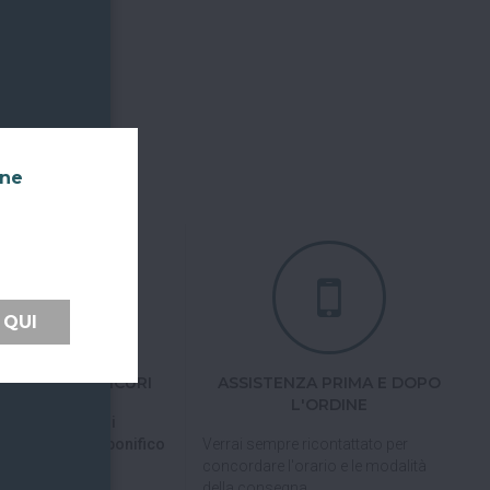
nne
 QUI
TI FACILI E SICURI
ASSISTENZA PRIMA E DOPO
L'ORDINE
 tramite carta di
pal, Satispay o bonifico
Verrai sempre ricontattato per
concordare l'orario e le modalità
della consegna.