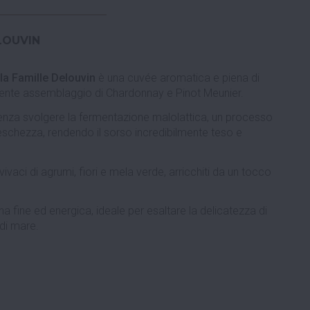
LOUVIN
a Famille Delouvin
è una cuvée aromatica e piena di
piente assemblaggio di Chardonnay e Pinot Meunier.
 senza svolgere la fermentazione malolattica, un processo
reschezza, rendendo il sorso incredibilmente teso e
aci di agrumi, fiori e mela verde, arricchiti da un tocco
cina fine ed energica, ideale per esaltare la delicatezza di
 di mare.