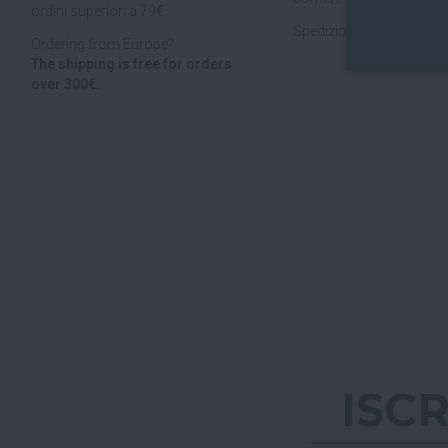
ordini superiori a 79€.
Spedizioni veloci, tracciab
Ordering from Europe?
The shipping is free for orders
over 300€.
ISC