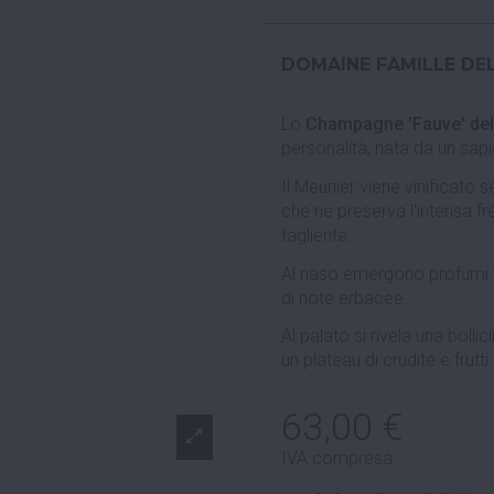
DOMAINE FAMILLE DE
Lo
Champagne 'Fauve' dell
personalità, nata da un sa
Il Meunier viene vinificato
che ne preserva l'intensa f
tagliente.
Al naso emergono profumi viv
di note erbacee.
Al palato si rivela una bolli
un plateau di crudité e frutti
63,00 €
IVA compresa