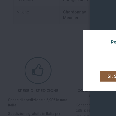
Vitigno
Chardonnay
Meunier
Pe
SÌ,
SPESE DI SPEDIZIONE
CONSEGNE IN TUTTA
UNIONE EURO
Spese di spedizione a 6,90€ in tutta
Italia.
Consegniamo in
tutta Ita
tutti i paesi dell'
Unione E
Spedizione gratuita in Italia
per
corriere espresso.