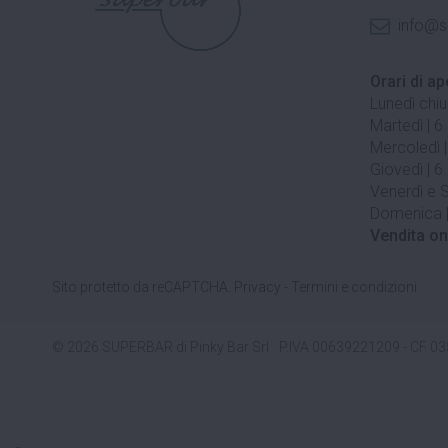
info@s
Orari di ap
Lunedì chi
Martedì | 6
Mercoledì |
Giovedì | 6
Venerdì e S
Domenica |
Vendita on
Sito protetto da reCAPTCHA.
Privacy
-
Termini e condizioni
© 2026 SUPERBAR di Pinky Bar Srl
P.IVA 00639221209 - CF 0