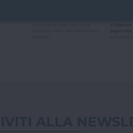
Puoi anche
ili e sicure.
Puoi ritirare il tuo ordine
Paypal!
direttamente al bar!
Se hai scelto
Nel checkout scegli l'opzione di
al Superbar
spedizione "Ritiro dell'ordine presso
pagare all
Superbar".
bancomat o 
RIVITI ALLA NEWSL