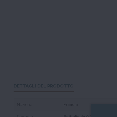
DETTAGLI DEL PRODOTTO
Nazione
Francia
Formato
Bottiglia da 0.75 L