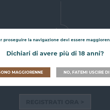
r proseguire la navigazione devi essere maggiore
Dichiari di avere più di 18 anni?
 SONO MAGGIORENNE
NO, FATEMI USCIRE DI
 ITALIA E
RITIRO GRATUITO AL
PAGAMEN
PEA
SUPERBAR
Paga on line
lia
e verso
Abiti a San Giovanni in Persiceto o in
credito, Pay
uropea
con
uno dei paesi limitrofi, oppure sei di
bancario.
passaggio e ci vuoi venire a trovare?