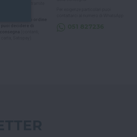
pagare in 3 rate
tramite
Per esigenze particolari puoi
contattarci al numero di WhatsApp
 di ritirare il tuo ordine
051 827236
, puoi decidere di
a consegna
(contanti,
carta, Satispay).
ETTER