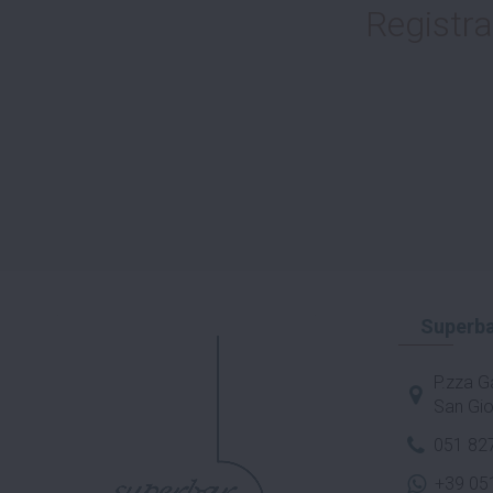
Registra
Superba
P.zza Ga
San Gio
051 82
+39 05