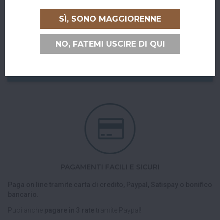
RITIRO GRATUITO AL SUPERBAR
SÌ, SONO MAGGIORENNE
Abiti a San Giovanni in Persiceto o in uno dei paesi limitrofi, oppure
sei di passaggio e ci vuoi venire a trovare?
NO, FATEMI USCIRE DI QUI
Puoi ritirare il tuo ordine direttamente al bar!
Nel checkout scegli l'opzione di spedizione "Ritiro dell'ordine
presso Superbar".
PAGAMENTI FACILI E SICURI
Paga on line tramite carta di credito, Paypal, Satispay o bonifico
bancario.
Puoi anche
pagare in 3 rate
tramite Paypal!