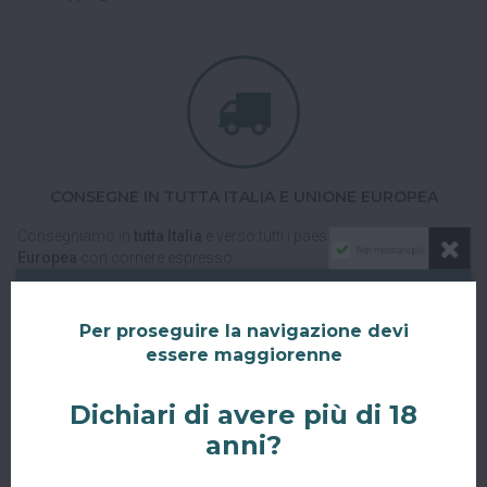
CONSEGNE IN TUTTA ITALIA E UNIONE EUROPEA
Consegniamo in
tutta Italia
e verso tutti i paesi dell'
Unione
Non mostrare più
Europea
con corriere espresso.
Spedizioni veloci, tracciabili e sicure.
Per proseguire la navigazione devi
essere maggiorenne
Dichiari di avere più di 18
anni?