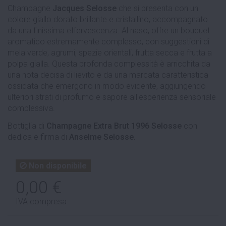
Champagne
Jacques Selosse
che si presenta con un
colore giallo dorato brillante e cristallino, accompagnato
da una finissima effervescenza. Al naso, offre un bouquet
aromatico estremamente complesso, con suggestioni di
mela verde, agrumi, spezie orientali, frutta secca e frutta a
polpa gialla. Questa profonda complessità è arricchita da
una nota decisa di lievito e da una marcata caratteristica
ossidata che emergono in modo evidente, aggiungendo
ulteriori strati di profumo e sapore all'esperienza sensoriale
complessiva.
Bottiglia di
Champagne Extra Brut 1996 Selosse
con
dedica e firma di
Anselme Selosse.
Non disponibile
0,00 €
IVA compresa