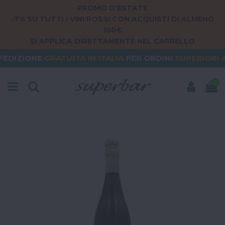
PROMO D'ESTATE
-7% SU TUTTI I VINI ROSSI CON ACQUISTI DI ALMENO
100€
SI APPLICA DIRETTAMENTE NEL CARRELLO
RATUITA
IN ITALIA
PER ORDINI
SUPERIORI A 79€
O
0