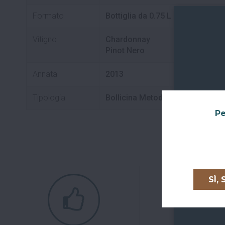
Formato
Bottiglia da 0.75 L
Vitigno
Chardonnay
Pinot Nero
Annata
2013
Tipologia
Bollicina Metodo Classico
Pe
SÌ,