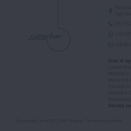
P.zza Ga
San Gio
051 82
+39 05
info@s
Orari di ap
Lunedì chi
Martedì | 6
Mercoledì |
Giovedì | 6
Venerdì e S
Domenica |
Vendita on
Sito protetto da reCAPTCHA.
Privacy
-
Termini e condizioni