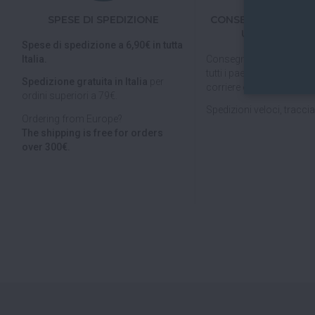
SPESE DI SPEDIZIONE
CONSEGNE IN TUTTA
UNIONE EURO
Spese di spedizione a 6,90€ in tutta
Italia.
Consegniamo in
tutta Ita
tutti i paesi dell'
Unione E
Spedizione gratuita in Italia
per
corriere espresso.
ordini superiori a 79€.
Spedizioni veloci, tracciab
Ordering from Europe?
The shipping is free for orders
over 300€.