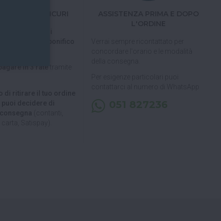
TI FACILI E SICURI
ASSISTENZA PRIMA E DOPO
L'ORDINE
 tramite carta di
pal, Satispay o bonifico
Verrai sempre ricontattato per
concordare l'orario e le modalità
della consegna.
pagare in 3 rate
tramite
Per esigenze particolari puoi
contattarci al numero di WhatsApp
 di ritirare il tuo ordine
051 827236
, puoi decidere di
a consegna
(contanti,
carta, Satispay).