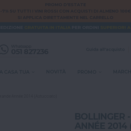
PROMO D'ESTATE
-7% SU TUTTI I VINI ROSSI CON ACQUISTI DI ALMENO 100€
SI APPLICA DIRETTAMENTE NEL CARRELLO
NG FROM
EUROPE
? THE SHIPPING IS
FREE
FOR ORDERS
PEDIZIONE
GRATUITA
IN ITALIA
PER ORDINI
SUPERIORI A
SPESE DI SPEDIZIONE A
6,90€
IN TUTTA
ITALIA
Guida all'acquisto
NOVITÀ
MARCH
A CASA TUA
PROMO
Grande Année 2014 (Astucciato)
BOLLINGER 
ANNÉE 2014 