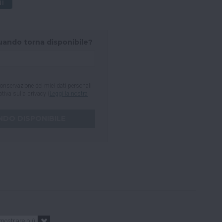
NI
uando torna disponibile?
onservazione dei miei dati personali
mativa sulla privacy (
Leggi la nostra
mostrare più