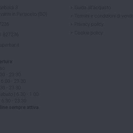
ribaldi 3
Guida all'acquisto
vanni in Persiceto (BO)
Termini e condizioni di vendi
7236
Privacy policy
Cookie policy
1 827236
uperbar.it
ertura:
uso
.30 - 23.30
 6.00 - 23.30
.30 - 23.30
abato | 6.30 - 1.00
 6.30 - 23.30
line sempre attiva