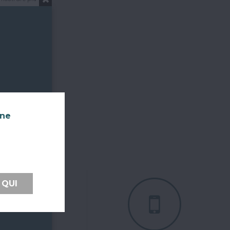
nne
 QUI