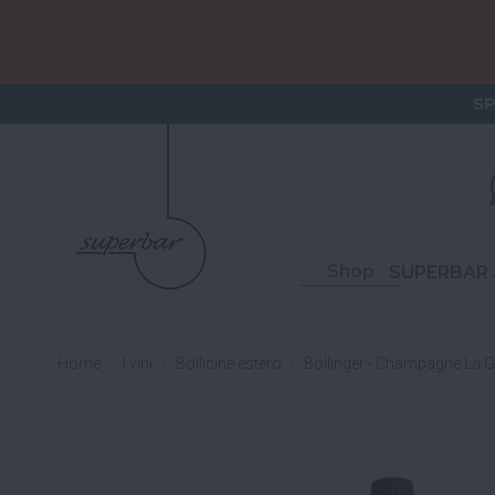
ORDERI
S
Shop
SUPERBAR 
Home
I vini
Bollicine estero
Bollinger - Champagne La 