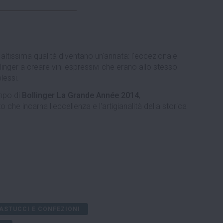
di altissima qualità diventano un'annata: l'eccezionale
inger a creare vini espressivi che erano allo stesso
lessi.
mpo di
Bollinger La Grande Année 2014
,
 che incarna l'eccellenza e l'artigianalità della storica
ASTUCCI E CONFEZIONI