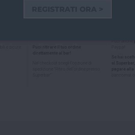
 ITALIA E
RITIRO GRATUITO AL
PAGAMEN
PEA
SUPERBAR
Paga on line
lia
e verso
Abiti a San Giovanni in Persiceto o in
credito, Pay
uropea
con
uno dei paesi limitrofi, oppure sei di
bancario.
passaggio e ci vuoi venire a trovare?
Puoi anche
ili e sicure.
Puoi ritirare il tuo ordine
Paypal!
direttamente al bar!
Se hai scelto
Nel checkout scegli l'opzione di
al Superbar
spedizione "Ritiro dell'ordine presso
pagare all
Superbar".
bancomat o 