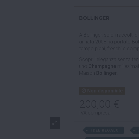
BOLLINGER
A Bollinger, solo i raccolti 
annata 2008 ha portato Boll
tempo pieni, freschi e comp
Scopri l'eleganza senza te
uno
Champagne
millesimato
Maison
Bollinger
.
Non disponibile
200,00 €
IVA compresa
IDEE REGALO