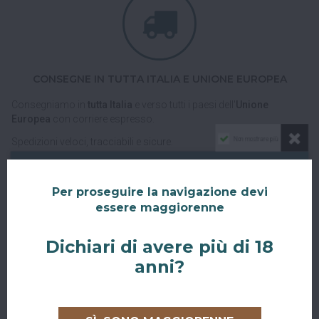
CONSEGNE IN TUTTA ITALIA E UNIONE EUROPEA
Consegniamo in
tutta Italia
e verso tutti i paesi dell'
Unione
Europea
con corriere espresso.
Non mostrare più
Spedizioni veloci, tracciabili e sicure.
Per proseguire la navigazione devi
essere maggiorenne
Dichiari di avere più di 18
anni?
RITIRO GRATUITO AL SUPERBAR
Abiti a San Giovanni in Persiceto o in uno dei paesi limitrofi, oppure
sei di passaggio e ci vuoi venire a trovare?