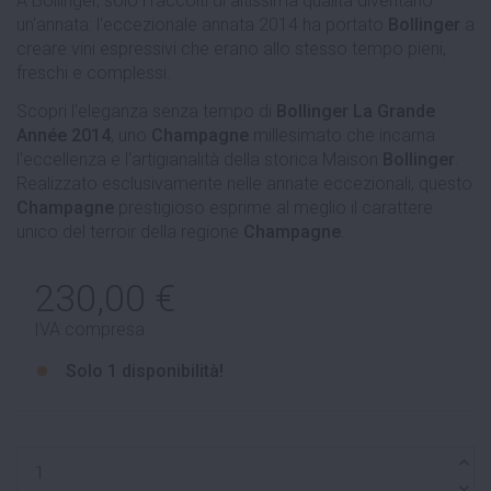
A Bollinger, solo i raccolti di altissima qualità diventano
un'annata: l'eccezionale annata 2014 ha portato
Bollinger
a
creare vini espressivi che erano allo stesso tempo pieni,
freschi e complessi.
Scopri l'eleganza senza tempo di
Bollinger La Grande
Année 2014
, uno
Champagne
millesimato che incarna
l'eccellenza e l'artigianalità della storica Maison
Bollinger
.
Realizzato esclusivamente nelle annate eccezionali, questo
Champagne
prestigioso esprime al meglio il carattere
unico del terroir della regione
Champagne
.
230,00 €
IVA compresa
Solo
1 disponibilità!