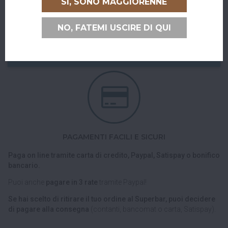
SÌ, SONO MAGGIORENNE
Puoi ritirare il tuo ordine direttamente al bar!
NO, FATEMI USCIRE DI QUI
Nel checkout scegli l'opzione di spedizione "Ritiro dell'ordine
presso Superbar".
PAGAMENTI FACILI E SICURI
Paga on line tramite carta di credito, Paypal, Satispay o bonifico
bancario.
Puoi anche
pagare in 3 rate
tramite Paypal!
Se hai scelto di ritirare il tuo ordine al Superbar, puoi decidere
di pagare alla consegna
(contanti, bancomat o carta, Satispay).