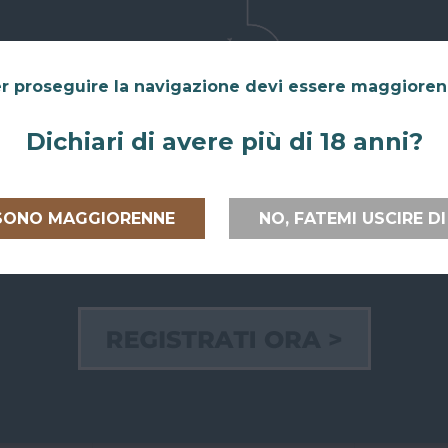
r proseguire la navigazione devi essere maggiore
Dichiari di avere più di 18 anni?
 ITALIA E
RITIRO GRATUITO AL
PAGAMEN
PEA
SUPERBAR
 SONO MAGGIORENNE
NO, FATEMI USCIRE DI
Paga on line
lia
e verso
Abiti a San Giovanni in Persiceto o in
credito, Pay
uropea
con
uno dei paesi limitrofi, oppure sei di
bancario.
passaggio e ci vuoi venire a trovare?
Puoi anche
ili e sicure.
Puoi ritirare il tuo ordine
Paypal!
direttamente al bar!
Se hai scelto
Nel checkout scegli l'opzione di
al Superbar
spedizione "Ritiro dell'ordine presso
pagare all
Superbar".
bancomat o 