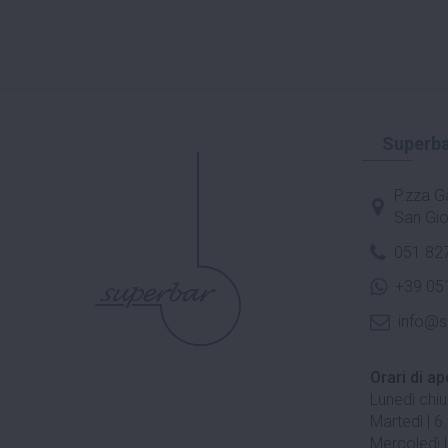
Superba
P.zza Ga
San Gio
051 82
+39 05
info@s
Orari di ap
Lunedì chi
Martedì | 6
Mercoledì |