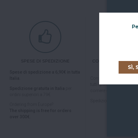
Pe
SPESE DI SPEDIZIONE
CONSEGNE IN TUTTA
UNIONE EURO
SÌ,
Spese di spedizione a 6,90€ in tutta
Italia.
Consegniamo in
tutta Ita
tutti i paesi dell'
Unione E
Spedizione gratuita in Italia
per
corriere espresso.
ordini superiori a 79€.
Spedizioni veloci, tracciab
Ordering from Europe?
The shipping is free for orders
over 300€.