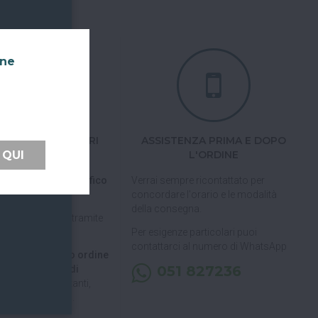
nne
TI FACILI E SICURI
ASSISTENZA PRIMA E DOPO
L'ORDINE
 QUI
 tramite carta di
pal, Satispay o bonifico
Verrai sempre ricontattato per
concordare l'orario e le modalità
della consegna.
pagare in 3 rate
tramite
Per esigenze particolari puoi
contattarci al numero di WhatsApp
 di ritirare il tuo ordine
051 827236
, puoi decidere di
a consegna
(contanti,
carta, Satispay).