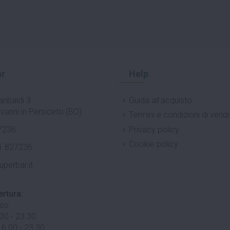
r
Help
ribaldi 3
Guida all'acquisto
vanni in Persiceto (BO)
Termini e condizioni di vendi
7236
Privacy policy
Cookie policy
1 827236
uperbar.it
ertura:
uso
.30 - 23.30
 6.00 - 23.30