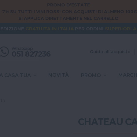
PROMO D'ESTATE
-7% SU TUTTI I VINI ROSSI CON ACQUISTI DI ALMENO 100€
SI APPLICA DIRETTAMENTE NEL CARRELLO
NG FROM
EUROPE
? THE SHIPPING IS
FREE
FOR ORDERS
PEDIZIONE
GRATUITA
IN ITALIA
PER ORDINI
SUPERIORI A
SPESE DI SPEDIZIONE A
6,90€
IN TUTTA
ITALIA
Guida all'acquisto
NOVITÀ
MARCH
A CASA TUA
PROMO
016
CHATEAU CA