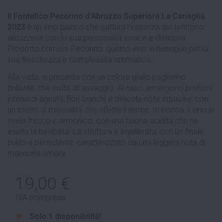
Il Fontefico Pecorino d'Abruzzo Superiore La Canaglia
2023
è un vino bianco che cattura l'essenza del territorio
abruzzese con la sua personalità vivace e distintiva.
Prodotto con uve Pecorino, questo vino si distingue per la
sua freschezza e complessità aromatica.
Alla vista, si presenta con un colore giallo paglierino
brillante, che invita all'assaggio. Al naso, emergono profumi
intensi di agrumi, fiori bianchi e delicate note erbacee, con
un tocco di mineralità che riflette il terroir. In bocca, il vino si
rivela fresco e armonico, con una buona acidità che ne
esalta la bevibilità. La struttura è equilibrata, con un finale
pulito e persistente, caratterizzato da una leggera nota di
mandorla amara.
19,00 €
IVA compresa
Solo
1 disponibilità!