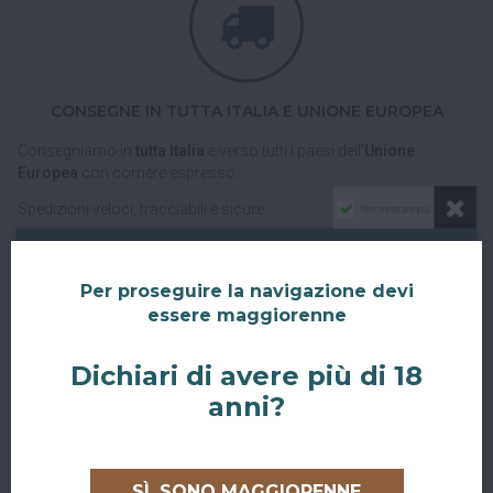
CONSEGNE IN TUTTA ITALIA E UNIONE EUROPEA
Consegniamo in
tutta Italia
e verso tutti i paesi dell'
Unione
Europea
con corriere espresso.
Spedizioni veloci, tracciabili e sicure.
Non mostrare più
Per proseguire la navigazione devi
essere maggiorenne
Dichiari di avere più di 18
anni?
RITIRO GRATUITO AL SUPERBAR
Abiti a San Giovanni in Persiceto o in uno dei paesi limitrofi, oppure
sei di passaggio e ci vuoi venire a trovare?
SÌ, SONO MAGGIORENNE