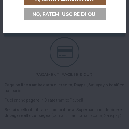
Puoi ritirare il tuo ordine direttamente al bar!
NO, FATEMI USCIRE DI QUI
Nel checkout scegli l'opzione di spedizione "Ritiro dell'ordine
presso Superbar".
PAGAMENTI FACILI E SICURI
Paga on line tramite carta di credito, Paypal, Satispay o bonifico
bancario.
Puoi anche
pagare in 3 rate
tramite Paypal!
Se hai scelto di ritirare il tuo ordine al Superbar, puoi decidere
di pagare alla consegna
(contanti, bancomat o carta, Satispay).