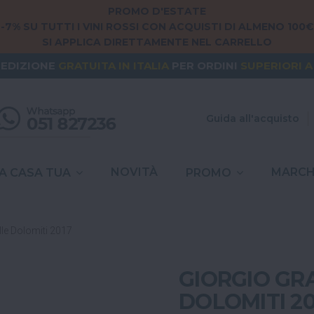
PROMO D'ESTATE
-7% SU TUTTI I VINI ROSSI CON ACQUISTI DI ALMENO 100€
SI APPLICA DIRETTAMENTE NEL CARRELLO
NG FROM
EUROPE
? THE SHIPPING IS
FREE
FOR ORDERS
PEDIZIONE
GRATUITA
IN ITALIA
PER ORDINI
SUPERIORI A
SPESE DI SPEDIZIONE A
6,90€
IN TUTTA
ITALIA
Guida all'acquisto
NOVITÀ
MARCH
A CASA TUA
PROMO
lle Dolomiti 2017
GIORGIO GRA
DOLOMITI 20