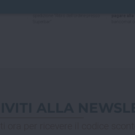
Se hai scelto
Nel checkout scegli l'opzione di
al Superbar
spedizione "Ritiro dell'ordine presso
pagare all
Superbar".
bancomat o 
RIVITI ALLA NEWSL
ti ora per ricevere il codice scont