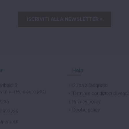
ISCRIVITI ALLA NEWSLETTER >
r
Help
ribaldi 3
Guida all'acquisto
vanni in Persiceto (BO)
Termini e condizioni di vendi
7236
Privacy policy
Cookie policy
1 827236
uperbar.it