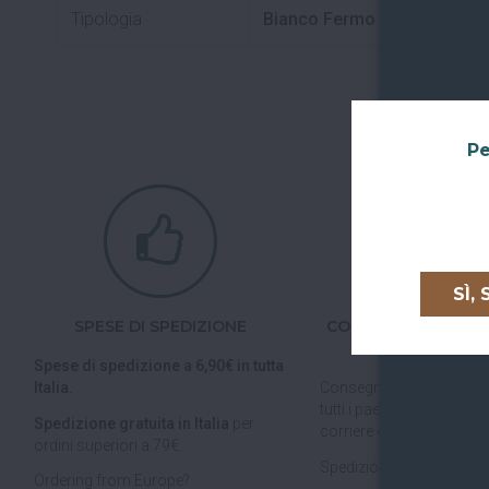
Tipologia
Bianco Fermo
Pe
SÌ,
SPESE DI SPEDIZIONE
CONSEGNE IN TUTTA
UNIONE EURO
Spese di spedizione a 6,90€ in tutta
Italia.
Consegniamo in
tutta Ita
tutti i paesi dell'
Unione E
Spedizione gratuita in Italia
per
corriere espresso.
ordini superiori a 79€.
Spedizioni veloci, tracciab
Ordering from Europe?