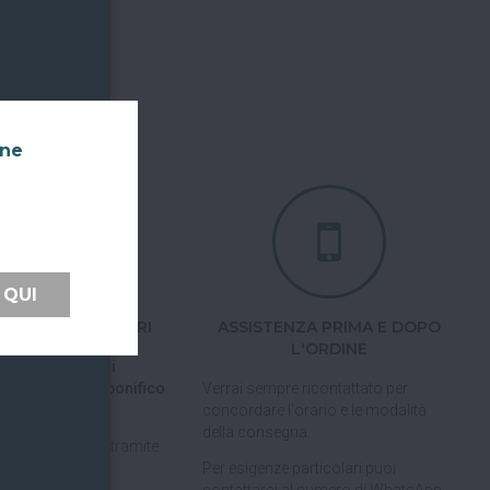
nne
 QUI
TI FACILI E SICURI
ASSISTENZA PRIMA E DOPO
L'ORDINE
 tramite carta di
pal, Satispay o bonifico
Verrai sempre ricontattato per
concordare l'orario e le modalità
della consegna.
pagare in 3 rate
tramite
Per esigenze particolari puoi
contattarci al numero di WhatsApp