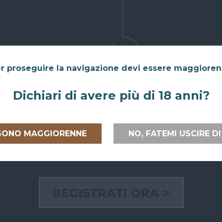
r proseguire la navigazione devi essere maggiore
Dichiari di avere più di 18 anni?
 SONO MAGGIORENNE
NO, FATEMI USCIRE DI
 ITALIA E
RITIRO GRATUITO AL
PAGAMEN
PEA
SUPERBAR
Paga on line
lia
e verso
Abiti a San Giovanni in Persiceto o in
credito, Pay
uropea
con
uno dei paesi limitrofi, oppure sei di
bancario.
passaggio e ci vuoi venire a trovare?
Puoi anche
ili e sicure.
Puoi ritirare il tuo ordine
Paypal!
direttamente al bar!