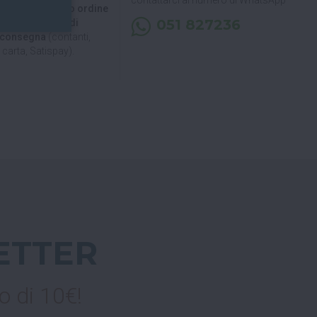
 di ritirare il tuo ordine
051 827236
, puoi decidere di
a consegna
(contanti,
carta, Satispay).
ETTER
o di 10€!